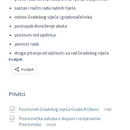
sastav i način rada radnih tijela
odnos Gradskog vijeća i gradonačelnika
postupak donošenje akata
poslovni red sjednica
javnost rada
druga pitanja od važnosti za rad Gradskog vijeća
Podijeli
Podijeli
Privitci
File
pdf
File
Poslovnik Gradskog vijeća Grada Križevci
9 MB
extension:
size:
Poslovnička odluka o dopuni i izmjenama
File
pdf
File
Poslovnika
164 kB
extension:
size: