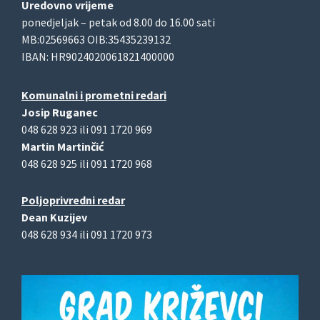
Uredovno vrijeme
ponedjeljak – petak od 8.00 do 16.00 sati
MB:02569663 OIB:35435239132
IBAN: HR9024020061821400000
Komunalni i prometni redari
Josip Ruganec
048 628 923 ili 091 1720 969
Martin Martinčić
048 628 925 ili 091 1720 968
Poljoprivredni redar
Dean Kuzijev
048 628 934 ili 091 1720 973