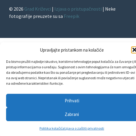
© 2026
Grad Križevci
|
Izjava o pristupačnosti
| Neke
fotografije preuzete su sa
Freepik
Upravljajte pristankom na kolačiće
Da bismo pružili najbolje iskustvo, koristimo tehnologije poput kolačića za čuvanje i/il
pristup informacijama o uređaju. Suglasnost s ovim tehnologijama će nam omogućit
da obrađujemo podatke kao što su ponašanje pri pregledavanju ili jedinstveni ID-ovi
na ovoj web stranici. Nepristanak ili povlačenje suglasnosti može negativno utjecati
na određene karakteristike i funkcije.
Prihvati
Zabrani
Politika kolačića
Izjava o zaštiti privatnosti