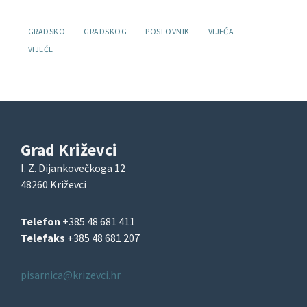
Oznake:
GRADSKO
GRADSKOG
POSLOVNIK
VIJEĆA
VIJEĆE
Grad Križevci
I. Z. Dijankovečkoga 12
48260 Križevci
Telefon
+385 48 681 411
Telefaks
+385 48 681 207
pisarnica@krizevci.hr