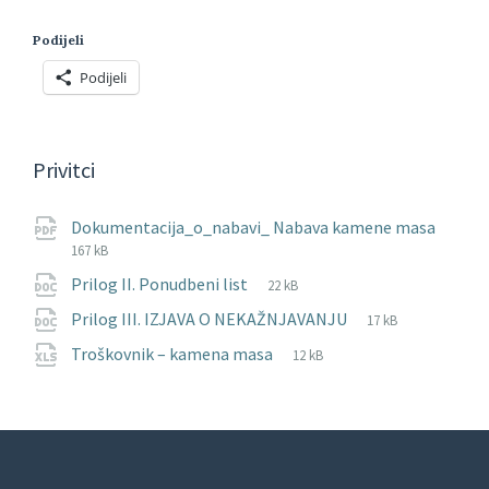
Podijeli
Podijeli
Privitci
File
pdf
File
Dokumentacija_o_nabavi_ Nabava kamene masa
exten
size:
167 kB
File
docx
File
Prilog II. Ponudbeni list
22 kB
extension:
size:
File
docx
File
Prilog III. IZJAVA O NEKAŽNJAVANJU
17 kB
extension:
size:
File
xlsx
File
Troškovnik – kamena masa
12 kB
extension:
size: