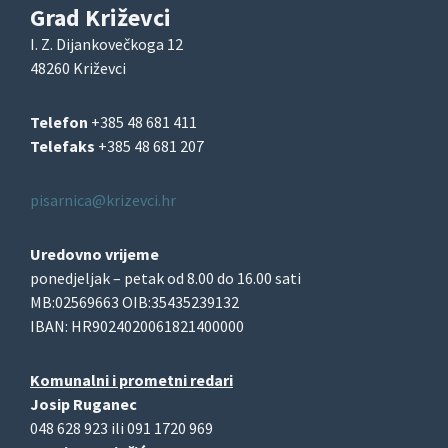
Grad Križevci
I. Z. Dijankovečkoga 12
48260 Križevci
Telefon
+385 48 681 411
Telefaks
+385 48 681 207
pisarnica@krizevci.hr
Uredovno vrijeme
ponedjeljak – petak od 8.00 do 16.00 sati
MB:02569663 OIB:35435239132
IBAN: HR9024020061821400000
Komunalni i prometni redari
Josip Ruganec
048 628 923 ili 091 1720 969