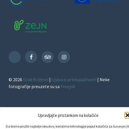
Facebook
TripAdvisor
Instagram
TikTok
© 2026
Grad Križevci
|
Izjava o pristupačnosti
| Neke
fotografije preuzete su sa
Freepik
Upravljajte pristankom na kolačiće
Da bismo pružili najbolje iskustvo, koristimo tehnologije poput kolačića za čuvanje i/il