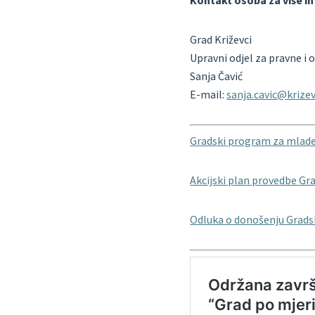
Kontakt osoba za više i
Grad Križevci
Upravni odjel za pravne i 
Sanja Čavić
E-mail:
sanja.cavic@krizev
Gradski program za mlade 
Akcijski plan provedbe G
Odluka o donošenju Grads