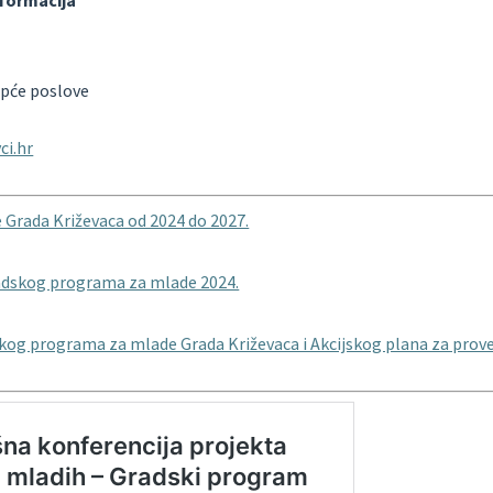
nformacija
opće poslove
ci.hr
Grada Križevaca od 2024 do 2027.
radskog programa za mlade 2024.
kog programa za mlade Grada Križevaca i Akcijskog plana za prov