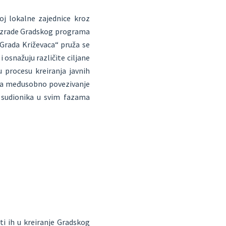
oj lokalne zajednice kroz
u izrade Gradskog programa
Grada Križevaca“ pruža se
osnažuju različite ciljane
u procesu kreiranja javnih
e za međusobno povezivanje
e sudionika u svim fazama
ti ih u kreiranje Gradskog