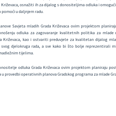
riževaca, osnažiti ih za dijalog s donositeljima odluka i omogući
im pomoći u daljnjem radu.
članove Savjeta mladih Grada Križevaca ovim projektom planiraju
onošenju odluka za zagovaranje kvalitetnih politika za mlade
Križevaca, kao i ostvariti preduvjete za kvalitetan dijalog mlad
 svog djelokruga rada, a sve kako bi što bolje reprezentirali m
 nadležnim tijelima.
donositelje odluka Grada Križevaca ovim projektom planiraju postić
a u provedbi operativnih planova Gradskog programa za mlade Gra