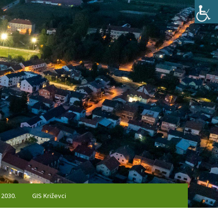
 2030.
GIS Križevci