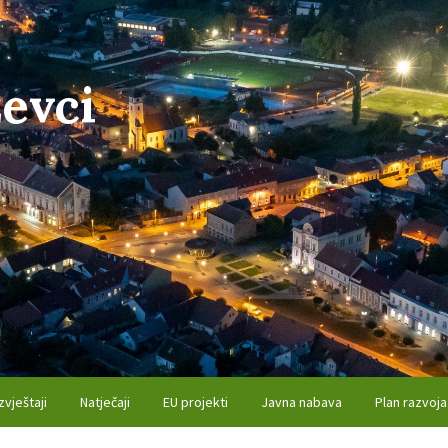
evci
zvještaji
Natječaji
EU projekti
Javna nabava
Plan razvoja