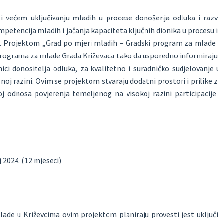
jeti većem uključivanju mladih u procese donošenja odluka i razv
mpetencija mladih i jačanja kapaciteta ključnih dionika u proces
. Projektom „Grad po mjeri mladih – Gradski program za mlade 
rograma za mlade Grada Križevaca tako da usporedno informiraju i 
ici donositelja odluka, za kvalitetno i suradničko sudjelovanje 
lnoj razini. Ovim se projektom stvaraju dodatni prostori i prilik
oj odnosa povjerenja temeljenog na visokoj razini participacij
nj 2024. (12 mjeseci)
mlade u Križevcima ovim projektom planiraju provesti jest uključi