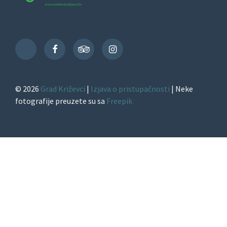
Facebook
TripAdvisor
Instagram
TikTok
© 2026
Grad Križevci
|
Izjava o pristupačnosti
| Neke
fotografije preuzete su sa
Freepik