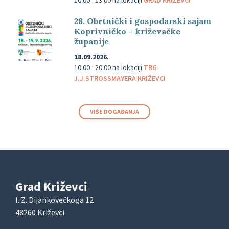
10:00 - 13:00
na lokaciji
GRAD KRIŽEVCI
28. Obrtnički i gospodarski sajam
Koprivničko – križevačke
županije
18.09.2026.
10:00 - 20:00
na lokaciji
TRG
J.J.STROSSMAYERA KRIŽEVCI
VIŠE DOGAĐANJA
Grad Križevci
I. Z. Dijankovečkoga 12
48260 Križevci