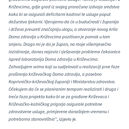
Križevcima, gdje grad iz svojeg proračuna izdvaja sredstva
kako bi se osigurali deficitarni kadrovi te usluge poput
dežurstva ljekarni. Vjerujemo da će u budućnosti i županija
i država preuzeti značajniju ulogu, a otvaranje novog krila
Doma zdravlja u Križevcima pozitivan je pomak u tom
smjeru. Drago mi je da je župan, na moje višemjesečno
inzistiranje, danas najavio i rješavanje problema čekaonice
ispred laboratorija Doma zdravlja u Križevcima.
Zahvaljujem svima koji su sudjelovali u realizaciji prve faze
proširenja križevačkog Doma zdravlja, a posebno
Koprivničko-križevačkoј županiji i Ministarstvu zdravstva.
Očekujem da će se planiranim tempom realizirati i druga i
treća faza projekta kako bi se za građane Križevaca i
Križevačko-kalničkog prigorja osigurale potrebne
zdravstvene usluge, primjerene današnjem vremenu i
potrebama stanovništva”
, izjavio je.