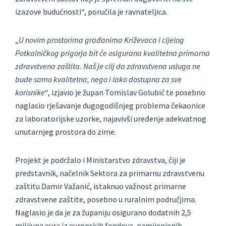
izazove budućnosti“, poručila je ravnateljica.
„
U novim prostorima građanima Križevaca i cijelog
Potkalničkog prigorja bit će osigurana kvalitetna primarna
zdravstvena zaštita. Naš je cilj da zdravstvena usluga ne
bude samo kvalitetna, nego i lako dostupna za sve
korisnike
“, izjavio je župan Tomislav Golubić te posebno
naglasio rješavanje dugogodišnjeg problema čekaonice
za laboratorijske uzorke, najavivši uređenje adekvatnog
unutarnjeg prostora do zime.
Projekt je podržalo i Ministarstvo zdravstva, čiji je
predstavnik, načelnik Sektora za primarnu zdravstvenu
zaštitu Damir Važanić, istaknuo važnost primarne
zdravstvene zaštite, posebno u ruralnim područjima.
Naglasio je da je za županiju osigurano dodatnih 2,5
milijuna eura iz europskih fondova, namijenjenih