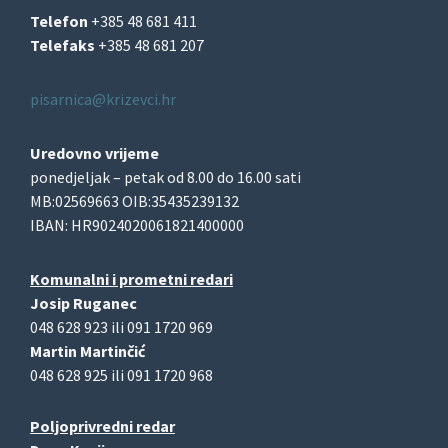
Telefon
+385 48 681 411
Telefaks
+385 48 681 207
pisarnica@krizevci.hr
Uredovno vrijeme
ponedjeljak – petak od 8.00 do 16.00 sati
MB:02569663 OIB:35435239132
IBAN: HR9024020061821400000
Komunalni i prometni redari
Josip Ruganec
048 628 923 ili 091 1720 969
Martin Martinčić
048 628 925 ili 091 1720 968
Poljoprivredni redar