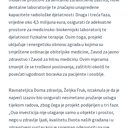
dentalne laboratorije te značajno unapređene
kapacitete radiološke djelatnosti. Druga i treća faza,
vrijedne oko 4,5 milijuna eura, osigurati će adekvatne
prostore za medicinsko-biokemijski laboratorij te
djelatnost fizikalne terapije. Osim toga, projekt
uključuje i energetsku obnovu zgrada u kojima su
smještene ordinacije obiteljske medicine, Zavod za javno
zdravstvo i Zavod za hitnu medicinu. Ovim mjerama
smanjit će se troškovi poslovanja, zaštititi okoliš te
povećati ugodnost boravka za pacijente i osoblje.
Ravnateljica Doma zdravlja, Željka Fruk, istaknula je da je
najveći izazov bio osigurati nesmetano pružanje usluga
tijekom radova, zbog čega je projekt podijeljen u tri faze.
„Ova investicija nije ulaganje samo u objekte i prostor,
nego u zdravlje ljudi, kvalitetu života naših građana i u
zdravstveni sustav koji je spreman odgovoriti na sve