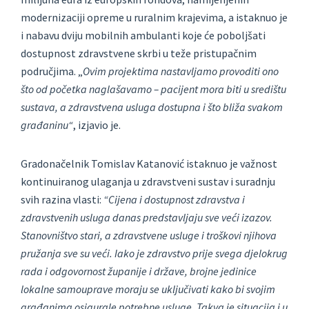
modernizaciji opreme u ruralnim krajevima, a istaknuo je
i nabavu dviju mobilnih ambulanti koje će poboljšati
dostupnost zdravstvene skrbi u teže pristupačnim
područjima. „
Ovim projektima nastavljamo provoditi ono
što od početka naglašavamo – pacijent mora biti u središtu
sustava, a zdravstvena usluga dostupna i što bliža svakom
građaninu“
, izjavio je.
Gradonačelnik Tomislav Katanović istaknuo je važnost
kontinuiranog ulaganja u zdravstveni sustav i suradnju
svih razina vlasti:
“Cijena i dostupnost zdravstva i
zdravstvenih usluga danas predstavljaju sve veći izazov.
Stanovništvo stari, a zdravstvene usluge i troškovi njihova
pružanja sve su veći. Iako je zdravstvo prije svega djelokrug
rada i odgovornost županije i države, brojne jedinice
lokalne samouprave moraju se uključivati kako bi svojim
građanima osigurale potrebne usluge. Takva je situacija i u