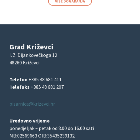
VIŠE DOGAĐANJA
Grad Križevci
I. Z. Dijankovečkoga 12
48260 Križevci
Telefon
+385 48 681 411
Telefaks
+385 48 681 207
pisarnica@krizevci.hr
Uredovno vrijeme
ponedjeljak – petak od 8.00 do 16.00 sati
MB:02569663 OIB:35435239132