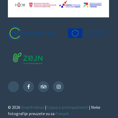
Facebook
TripAdvisor
Instagram
TikTok
© 2026
Grad Križevci
|
Izjava o pristupačnosti
| Neke
fotografije preuzete su sa
Freepik