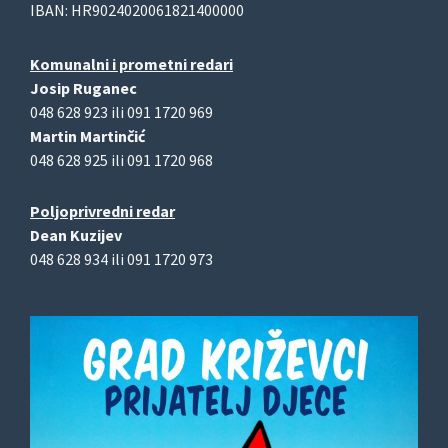
IBAN: HR9024020061821400000
Komunalni i prometni redari
Josip Ruganec
048 628 923 ili 091 1720 969
Martin Martinčić
048 628 925 ili 091 1720 968
Poljoprivredni redar
Dean Kuzijev
048 628 934 ili 091 1720 973