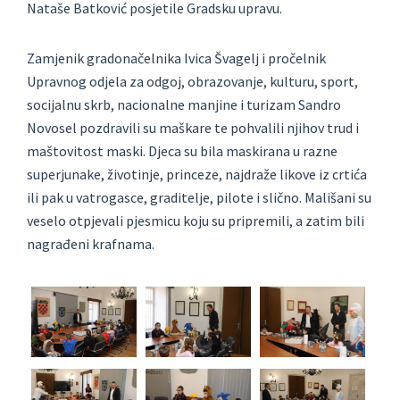
Nataše Batković posjetile Gradsku upravu.
Zamjenik gradonačelnika Ivica Švagelj i pročelnik
Upravnog odjela za odgoj, obrazovanje, kulturu, sport,
socijalnu skrb, nacionalne manjine i turizam Sandro
Novosel pozdravili su maškare te pohvalili njihov trud i
maštovitost maski. Djeca su bila maskirana u razne
superjunake, životinje, princeze, najdraže likove iz crtića
ili pak u vatrogasce, graditelje, pilote i slično. Mališani su
veselo otpjevali pjesmicu koju su pripremili, a zatim bili
nagrađeni krafnama.