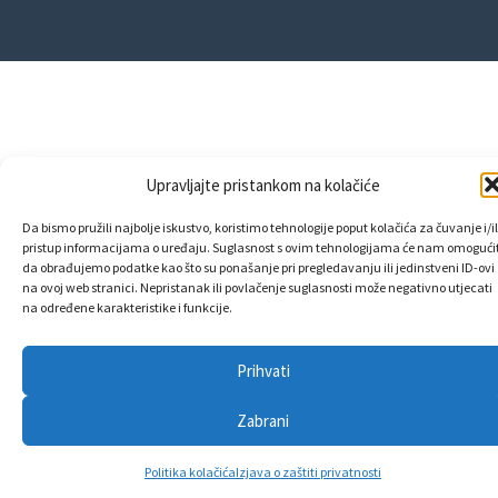
Upravljajte pristankom na kolačiće
Da bismo pružili najbolje iskustvo, koristimo tehnologije poput kolačića za čuvanje i/il
pristup informacijama o uređaju. Suglasnost s ovim tehnologijama će nam omogućit
da obrađujemo podatke kao što su ponašanje pri pregledavanju ili jedinstveni ID-ovi
na ovoj web stranici. Nepristanak ili povlačenje suglasnosti može negativno utjecati
na određene karakteristike i funkcije.
Prihvati
Zabrani
Politika kolačića
Izjava o zaštiti privatnosti