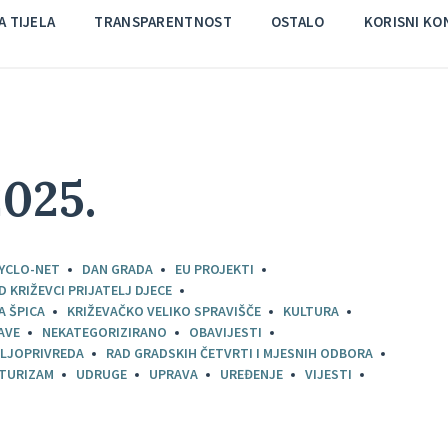
 TIJELA
TRANSPARENTNOST
OSTALO
KORISNI KO
2025.
YCLO-NET
DAN GRADA
EU PROJEKTI
D KRIŽEVCI PRIJATELJ DJECE
A ŠPICA
KRIŽEVAČKO VELIKO SPRAVIŠČE
KULTURA
AVE
NEKATEGORIZIRANO
OBAVIJESTI
LJOPRIVREDA
RAD GRADSKIH ČETVRTI I MJESNIH ODBORA
TURIZAM
UDRUGE
UPRAVA
UREĐENJE
VIJESTI