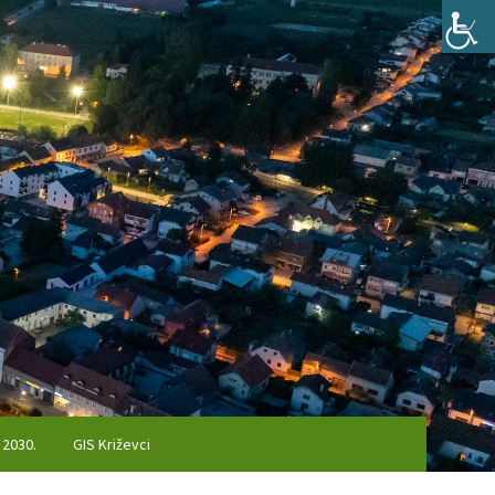
 2030.
GIS Križevci