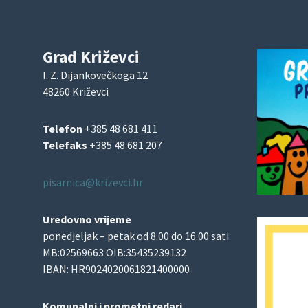
Grad Križevci
I. Z. Dijankovečkoga 12
48260 Križevci
Telefon
+385 48 681 411
Telefaks
+385 48 681 207
pisarnica@krizevci.hr
Uredovno vrijeme
ponedjeljak – petak od 8.00 do 16.00 sati
MB:02569663 OIB:35435239132
IBAN: HR9024020061821400000
Komunalni i prometni redari