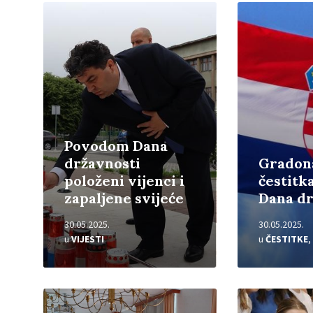
Pročitajte
Pročitajte
više
više
Povodom Dana
državnosti
Gradon
položeni vijenci i
čestit
zapaljene svijeće
Dana dr
30.05.2025.
30.05.2025.
u
VIJESTI
u
ČESTITKE
,
Pročitajte
Pročitajte
više
više