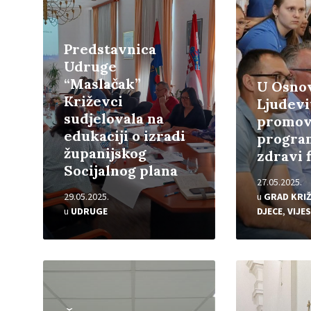
Predstavnica
Udruge
“Maslačak”
U Osnov
Križevci
Ljudev
sudjelovala na
promov
edukaciji o izradi
progra
županijskog
zdravi 
Socijalnog plana
27.05.2025.
29.05.2025.
u
GRAD KRIŽ
u
UDRUGE
DJECE
,
VIJES
Pročitajte
Pročitajte
više
više