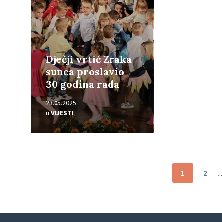
Dječji vrtić Zraka
sunca proslavio
30 godina rada
23.05.2025.
u
VIJESTI
Brojevi
1
2
stranica
objava