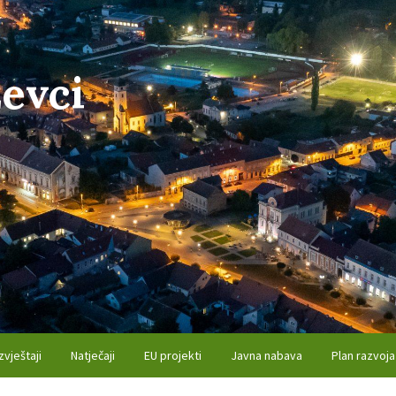
evci
zvještaji
Natječaji
EU projekti
Javna nabava
Plan razvoja