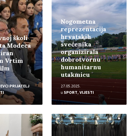
Nogometna
reprezentacija
hrvatskih
noj školi
svećenika
ita Modeca
organizirala
iran
dobrotvornu
m Vrtim
humanitarnu
film
utakmicu
EVCI PRIJATELJ
27.05.2025.
TI
u
SPORT
,
VIJESTI
Pročitajte
više