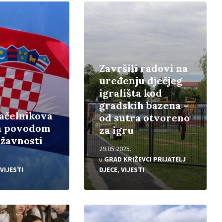
Pročitajte
više
Završili radovi na
uređenju dječjeg
igrališta kod
gradskih bazena –
ačelnikova
od sutra otvoreno
ka povodom
za igru
žavnosti
29.05.2025.
u
GRAD KRIŽEVCI PRIJATELJ
VIJESTI
DJECE
,
VIJESTI
Pročitajte
više