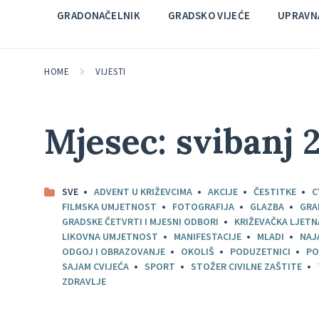
GRADONAČELNIK
GRADSKO VIJEĆE
UPRAVNA
HOME
VIJESTI
Mjesec:
svibanj 
SVE
ADVENT U KRIŽEVCIMA
AKCIJE
ČESTITKE
C
FILMSKA UMJETNOST
FOTOGRAFIJA
GLAZBA
GRA
GRADSKE ČETVRTI I MJESNI ODBORI
KRIŽEVAČKA LJETN
LIKOVNA UMJETNOST
MANIFESTACIJE
MLADI
NAJ
ODGOJ I OBRAZOVANJE
OKOLIŠ
PODUZETNICI
PO
SAJAM CVIJEĆA
SPORT
STOŽER CIVILNE ZAŠTITE
ZDRAVLJE