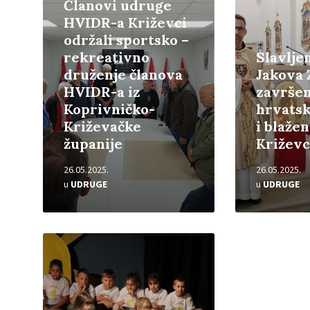
Članovi udruge
HVIDR-a Križevci
održali sportsko –
rekreativno
Slavljem
druženje članova
Jakova 
HVIDR-a iz
završen
Koprivničko-
hrvatsk
Križevačke
i blažen
županije
Križev
26.05.2025.
26.05.2025.
u
UDRUGE
u
UDRUGE
Pročitajte
više