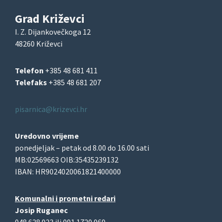
Grad Križevci
I. Z. Dijankovečkoga 12
48260 Križevci
Telefon
+385 48 681 411
Telefaks
+385 48 681 207
pisarnica@krizevci.hr
Uredovno vrijeme
ponedjeljak – petak od 8.00 do 16.00 sati
MB:02569663 OIB:35435239132
IBAN: HR9024020061821400000
Komunalni i prometni redari
Josip Ruganec