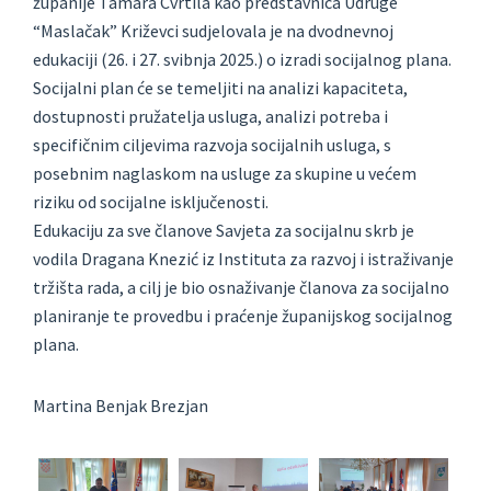
županije Tamara Cvrtila kao predstavnica Udruge
“Maslačak” Križevci sudjelovala je na dvodnevnoj
edukaciji (26. i 27. svibnja 2025.) o izradi socijalnog plana.
Socijalni plan će se temeljiti na analizi kapaciteta,
dostupnosti pružatelja usluga, analizi potreba i
specifičnim ciljevima razvoja socijalnih usluga, s
posebnim naglaskom na usluge za skupine u većem
riziku od socijalne isključenosti.
Edukaciju za sve članove Savjeta za socijalnu skrb je
vodila Dragana Knezić iz Instituta za razvoj i istraživanje
tržišta rada, a cilj je bio osnaživanje članova za socijalno
planiranje te provedbu i praćenje županijskog socijalnog
plana.
Martina Benjak Brezjan