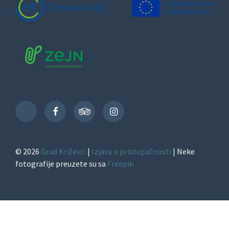
Facebook
TripAdvisor
Instagram
TikTok
© 2026
Grad Križevci
|
Izjava o pristupačnosti
| Neke
fotografije preuzete su sa
Freepik