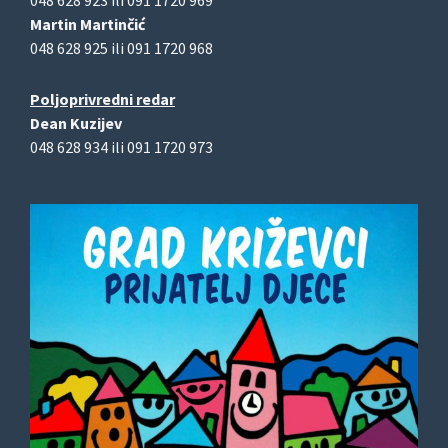
048 628 923 ili 091 1720 969
Martin Martinčić
048 628 925 ili 091 1720 968
Poljoprivredni redar
Dean Kuzijev
048 628 934 ili 091 1720 973