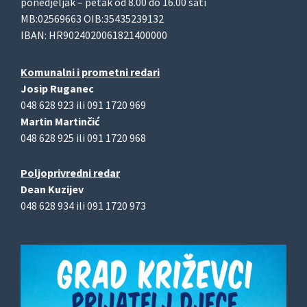
ponedjeljak – petak od 8.00 do 16.00 sati
MB:02569663 OIB:35435239132
IBAN: HR9024020061821400000
Komunalni i prometni redari
Josip Ruganec
048 628 923 ili 091 1720 969
Martin Martinčić
048 628 925 ili 091 1720 968
Poljoprivredni redar
Dean Kuzijev
048 628 934 ili 091 1720 973