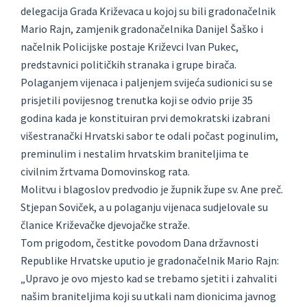
delegacija Grada Križevaca u kojoj su bili gradonačelnik
Mario Rajn, zamjenik gradonačelnika Danijel Šaško i
načelnik Policijske postaje Križevci Ivan Pukec,
predstavnici političkih stranaka i grupe birača.
Polaganjem vijenaca i paljenjem svijeća sudionici su se
prisjetili povijesnog trenutka koji se odvio prije 35
godina kada je konstituiran prvi demokratski izabrani
višestranački Hrvatski sabor te odali počast poginulim,
preminulim i nestalim hrvatskim braniteljima te
civilnim žrtvama Domovinskog rata.
Molitvu i blagoslov predvodio je župnik župe sv. Ane preč.
Stjepan Soviček, a u polaganju vijenaca sudjelovale su
članice Križevačke djevojačke straže.
Tom prigodom, čestitke povodom Dana državnosti
Republike Hrvatske uputio je gradonačelnik Mario Rajn:
„Upravo je ovo mjesto kad se trebamo sjetiti i zahvaliti
našim braniteljima koji su utkali nam dionicima javnog