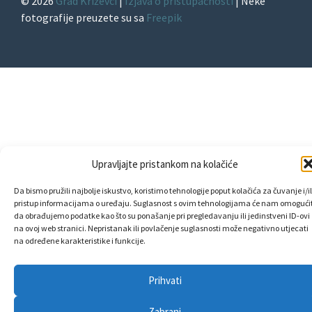
© 2026
Grad Križevci
|
Izjava o pristupačnosti
| Neke
fotografije preuzete su sa
Freepik
Upravljajte pristankom na kolačiće
Da bismo pružili najbolje iskustvo, koristimo tehnologije poput kolačića za čuvanje i/il
pristup informacijama o uređaju. Suglasnost s ovim tehnologijama će nam omogućit
da obrađujemo podatke kao što su ponašanje pri pregledavanju ili jedinstveni ID-ovi
na ovoj web stranici. Nepristanak ili povlačenje suglasnosti može negativno utjecati
na određene karakteristike i funkcije.
Prihvati
Zabrani