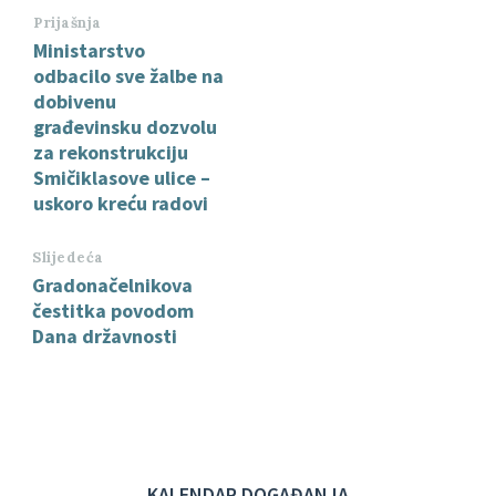
Prijašnja
Ministarstvo
odbacilo sve žalbe na
dobivenu
građevinsku dozvolu
za rekonstrukciju
Smičiklasove ulice –
uskoro kreću radovi
Slijedeća
Gradonačelnikova
čestitka povodom
Dana državnosti
KALENDAR DOGAĐANJA