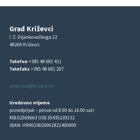
Grad Križevci
I. Z. Dijankovečkoga 12
48260 Križevci
Telefon
+385 48 681 411
Telefaks
+385 48 681 207
pisarnica@krizevci.hr
Uredovno vrijeme
ponedjeljak – petak od 8.00 do 16.00 sati
MB:02569663 OIB:35435239132
IBAN: HR9024020061821400000