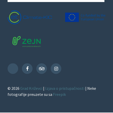
Facebook
TripAdvisor
Instagram
TikTok
© 2026
Grad Križevci
|
Izjava o pristupačnosti
| Neke
fotografije preuzete su sa
Freepik