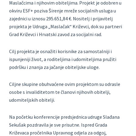
Maslačcima i njihovim obiteljima. Projekt je odobren u
okviru ESF+ poziva Širenje mreže socijalnih usluga u
zajednici u iznosu 295.651,84 €. Nositelj i prijavitelj
projekta je Udruga „Maslačak“ Križevci, dok su partneri
Grad Križevci i Hrvatski zavod za socijalni rad.
Cilj projekta je osnažiti korisnike za samostalniji i
ispunjeniji život, a roditeljima i udomiteljima pružiti
podršku i znanja za jačanje obiteljske uloge.
Ciljne skupine obuhvaćene ovim projektom su odrasle
osobe s invaliditetom te članovi njihovih obitelji,
udomiteljskih obitelji.
Na početku konferencije predsjednica udruge Slađana
Sekušak pozdravila je sve prisutne. Ispred Grada
Križevaca pročelnika Upravnog odjela za odgoj,