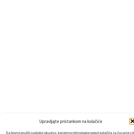
Upravljajte pristankom na kolačiće
Da bismo pružili najbolje iskustvo, koristimo tehnologije poput kolačića za čuvanje i/il