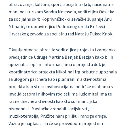
obrazovanje, kulturu, sport, socijalnu skrb, nacionalne
manjine i turizam Sandra Novosela, voditeljicu Odsjeka
za socijalnu skrb Koprivničko-križevačke županije Anu
Mlinarić, te upraviteljicu Područnog ureda Križevci
Hrvatskog zavoda za socijalnu rad Natašu Pukec Knok.
Okupljenima se obratila voditeljica projekta i zamjenica
predsjednice Udruge Martina Benjak Brezjan kako bi ih
upoznala s općim informacijama o projektu dok je
koordinatorica projekta Nikolina Hrg prisutne upoznala
sa ulogom partnera kao i planiranim aktivnostima
projekta kao što su psihosocijalna podrške osobama s
invaliditetom i njihovim roditeljima i udomiteljima te
razne dnevne aktivnosti kao što su financijska
pismenost, Maslačkov rehabilitacijski vrt,
muzikoterapija, Pružite nam priliku i mnoge druge.
Važno je naglasiti da će se provedbom projektnih