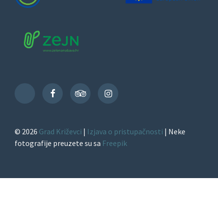
Facebook
TripAdvisor
Instagram
TikTok
© 2026
Grad Križevci
|
Izjava o pristupačnosti
| Neke
fotografije preuzete su sa
Freepik