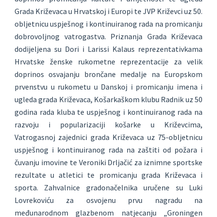
Grada Križevaca u Hrvatskoj i Europi te JVP Križevci uz 50.
obljetnicu uspješnog i kontinuiranog rada na promicanju
dobrovoljnog vatrogastva. Priznanja Grada Križevaca
dodijeljena su Dori i Larissi Kalaus reprezentativkama
Hrvatske ženske rukometne reprezentacije za velik
doprinos osvajanju brončane medalje na Europskom
prvenstvu u rukometu u Danskoj i promicanju imena i
ugleda grada Križevaca, Košarkaškom klubu Radnik uz 50
godina rada kluba te uspješnog i kontinuiranog rada na
razvoju i popularizaciji košarke u Križevcima,
Vatrogasnoj zajednici grada Križevaca uz 75-obljetnicu
uspješnog i kontinuiranog rada na zaštiti od požara i
čuvanju imovine te Veroniki Drljačić za iznimne sportske
rezultate u atletici te promicanju grada Križevaca i
sporta. Zahvalnice gradonačelnika uručene su Luki
Lovrekoviću za osvojenu prvu nagradu na
međunarodnom glazbenom natjecanju „Groningen