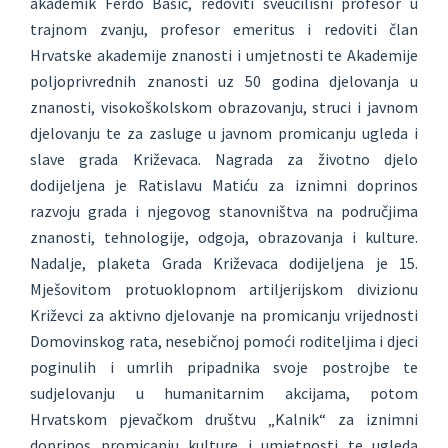
akademik Ferdo Bašić, redoviti sveučilišni profesor u
trajnom zvanju, profesor emeritus i redoviti član
Hrvatske akademije znanosti i umjetnosti te Akademije
poljoprivrednih znanosti uz 50 godina djelovanja u
znanosti, visokoškolskom obrazovanju, struci i javnom
djelovanju te za zasluge u javnom promicanju ugleda i
slave grada Križevaca. Nagrada za životno djelo
dodijeljena je Ratislavu Matiću za iznimni doprinos
razvoju grada i njegovog stanovništva na područjima
znanosti, tehnologije, odgoja, obrazovanja i kulture.
Nadalje, plaketa Grada Križevaca dodijeljena je 15.
Mješovitom protuoklopnom artiljerijskom divizionu
Križevci za aktivno djelovanje na promicanju vrijednosti
Domovinskog rata, nesebičnoj pomoći roditeljima i djeci
poginulih i umrlih pripadnika svoje postrojbe te
sudjelovanju u humanitarnim akcijama, potom
Hrvatskom pjevačkom društvu „Kalnik“ za iznimni
doprinos promicanju kulture i umjetnosti te ugleda