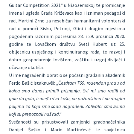
Guitar Competition 2021“ u Nizozemskoj te promicanje
imena i ugleda Grada Križevaca kao i izniman pedagoški
rad, Martini Zrno za nesebičan humanitarni volonterski
rad u pomoći Sisku, Petrinji, Glini i drugim mjestima
pogođenim razornim potresima 28. i 29. prosinca 2020.
godine te Lovačkom društvu Sveti Hubert uz 25.
obljetnicu uspješnog i kontinuiranog rada, te razvoj i
dobro gospodarenje lovištem, zaštitu i uzgoj divljači i
očuvanje okoliša.
U ime nagrađenih obratio se počasni građanin akademik
Ferdo Bašić istaknuvši: „Č
estitam 769. rođendan gradu od
kojeg smo danas primili priznanja. Svi mi smo radili od
gola do gola, između dva koša, na požarištima i na drugim
poljima za koja smo sada nagrađeni. Zahvalni smo svima
koji su prepoznali naš rad
.“
Svečanosti su prisustvovali zamjenici gradonačelnika
Danijel Šaško i Mario Martinčević te savjetnica