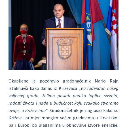
Okupljene je pozdravio gradonačelnik Mario Rajn
istaknuvši kako danas iz Križevaca „n
a rođendan našeg
voljenog grada, želimo poslati poruku topline susreta,
radosti života i nade u budućnost koju svakako stvaramo
ovdje, u Križevcima
“. Gradonačelnik je naglasio kako su
Križevci primjer mnogim većim gradovima u Hrvatskoj
pa i Europi po ulaganjima u obnovljive izvore energije,