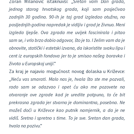
Zoran Milanović istaknuvši: „S
retan vam Dan grada,
jednog starog hrvatskog grada, koji sam posjećivao
zadnjih 30 godina. 90-ih je taj grad izgledao otužno, no
posljednjih godina napredak je vidljiv i grad je živnuo. Meni
izgleda ljepše. Ova zgrada me uvijek fascinirala i pitao
sam se, i vrlo brzo dobio odgovor, što je to. I želim vam da je
obnovite, statički i estetski izvana, da iskoristite svaku lipu i
cent iz europskih fondova jer to je smisao našeg boravka i
života u Europskoj uniji
.”
Za kraj je najavio mogućnost novog dolaska u Križevce:
„
Neću vas smarati. Malo nas je, hvala što ste me pozvali,
rado sam se odazvao i opet ću ako me pozovete na
otvaranje ove zgrade kad je uredite potpuno, to će bit
prekrasna zgrada jer stvarno je dominantna, posebna. Ne
možeš doći u Križevce kao putnik namjernik, a da je ne
vidiš. Sretno i spretno s time. To je sve. Sretan dan grada,
hvala na pozivu
.”