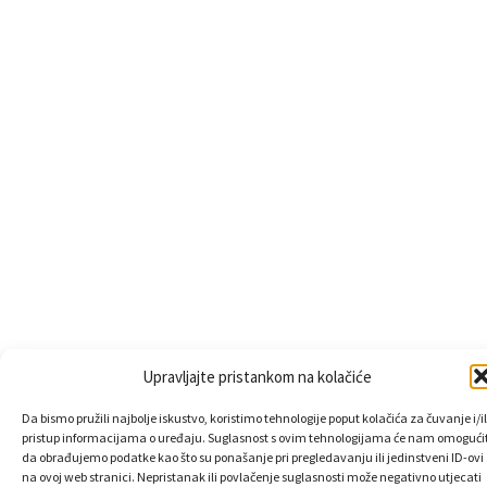
Upravljajte pristankom na kolačiće
Da bismo pružili najbolje iskustvo, koristimo tehnologije poput kolačića za čuvanje i/il
pristup informacijama o uređaju. Suglasnost s ovim tehnologijama će nam omogućit
da obrađujemo podatke kao što su ponašanje pri pregledavanju ili jedinstveni ID-ovi
na ovoj web stranici. Nepristanak ili povlačenje suglasnosti može negativno utjecati