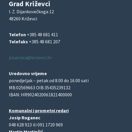
Grad Križevci
I. Z. Dijankovečkoga 12
48260 Križevci
Telefon
+385 48 681 411
Telefaks
+385 48 681 207
pisarnica@krizevci.hr
Uredovno vrijeme
ponedjeljak – petak od 8.00 do 16.00 sati
MB:02569663 OIB:35435239132
IBAN: HR9024020061821400000
Komunalni i prometni redari
Josip Ruganec
048 628 923 ili 091 1720 969
Martin Martinčić