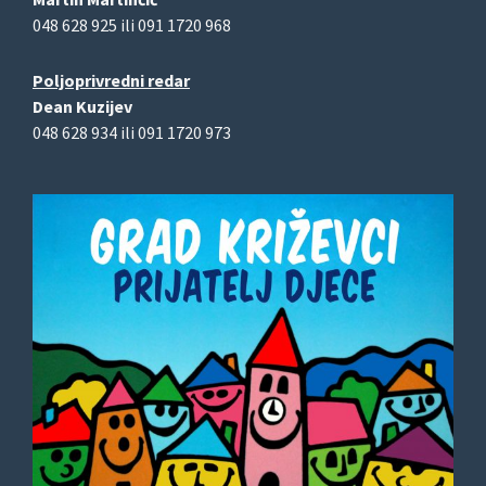
048 628 925 ili 091 1720 968
Poljoprivredni redar
Dean Kuzijev
048 628 934 ili 091 1720 973