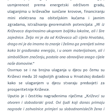
usmjerenost prema energetski održivom gradu,
ulaganjima u križevačke sunčane krovove, financiranju
mini elektrana na obiteljskim kućama i javnim
zgradama, istraživanju georemalnih potencijala: „
Mi iz
Križevaca doprinosimo ukupnom boljitku lokalne, ali i šire
zajednice. Želja mi je da od Križevaca uči cijela Hrvatska,
drago mi je da imamo to znanje i želimo ga prenijeti svima
kako bi građanska energija, i u onom materijalnom, ali i
simboličkom značenju, postala ona obnovljiva snaga cijele
naše domovine
.“
Osvrnuo se i na brojna ulaganja u djecu po čemu su
Križevci među 10 najboljih gradova u Hrvatskoj dodavši
kako se ulaganjem u djecu stvaraju preduvjeti za
prosperitetnije Križevce.
Uputio je i čestitku nagrađenima riječima: „K
riževci su
otvoren i slobodarski grad. Ovi ljudi koji danas primaju
nagrade i zahvalnice primjeri su slobodnomislećih žena i