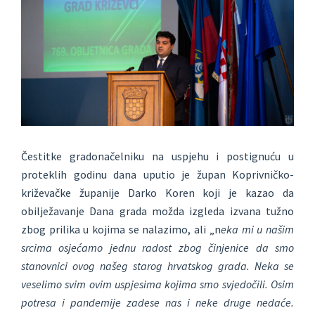
Čestitke gradonačelniku na uspjehu i postignuću u
proteklih godinu dana uputio je župan Koprivničko-
križevačke županije Darko Koren koji je kazao da
obilježavanje Dana grada možda izgleda izvana tužno
zbog prilika u kojima se nalazimo, ali „n
eka mi u našim
srcima osjećamo jednu radost zbog činjenice da smo
stanovnici ovog našeg starog hrvatskog grada. Neka se
veselimo svim ovim uspjesima kojima smo svjedočili. Osim
potresa i pandemije zadese nas i neke druge nedaće.