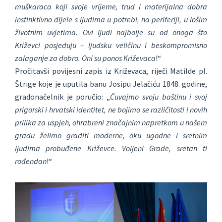
muškaraca koji svoje vrijeme, trud i materijalna dobra
instinktivno dijele s ljudima u potrebi, na periferiji, u lošim
životnim uvjetima. Ovi ljudi najbolje su od onoga što
Križevci posjeduju – ljudsku veličinu i beskompromisno
zalaganje za dobro. Oni su ponos Križevaca
!“
Pročitavši povijesni zapis iz Križevaca, riječi Matilde pl.
Štrige koje je uputila banu Josipu Jelačiću 1848. godine,
gradonačelnik je poručio: „
Čuvajmo svoju baštinu i svoj
prigorski i hrvatski identitet, ne bojimo se različitosti i novih
prilika za uspjeh, ohrabreni značajnim napretkom u našem
gradu želimo graditi moderne, oku ugodne i sretnim
ljudima probuđene Križevce. Voljeni Grade, sretan ti
rođendan
!“