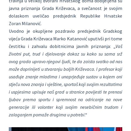
travnja u Velikoj dvorani Hrvatskog doma dodijeljena su
javna priznanja Grada Križevaca, a svečanost je svojim
dolaskom uveličao predsjednik Republike Hrvatske
Zoran Milanović.
Uvodno je okupljene pozdravio predsjednik Gradskog
vijeća Grada Križevaca Marko Katanović uputivši pri tome
čestitku i zahvalu dobitnicima javnih priznanja: „
Vaš
životni put, trud i djelovanje dokaz su kako su sama srž
ovog grada upravo njegovi ljudi, te da zaista svatko od nas
može doprinijeti u stvaranju boljih Križevaca. I profesor koji
usađuje znanje mladima i unaprjeđuje sustav u kojem oni
stječu nova znanja i vještine, sportaš koji svojim rezultatima
i uspjesima upisuje naš grad u stranice povijesti te prenosi
ljubav prema sportu i spremnost na odricanje na nove
generacije ili volonter koji svojim nesebičnim trudom i
zalaganjem pomaže drugima u potrebi
.“