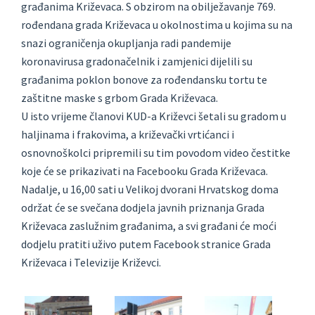
građanima Križevaca. S obzirom na obilježavanje 769.
rođendana grada Križevaca u okolnostima u kojima su na
snazi ograničenja okupljanja radi pandemije
koronavirusa gradonačelnik i zamjenici dijelili su
građanima poklon bonove za rođendansku tortu te
zaštitne maske s grbom Grada Križevaca.
U isto vrijeme članovi KUD-a Križevci šetali su gradom u
haljinama i frakovima, a križevački vrtićanci i
osnovnoškolci pripremili su tim povodom video čestitke
koje će se prikazivati na Facebooku Grada Križevaca.
Nadalje, u 16,00 sati u Velikoj dvorani Hrvatskog doma
održat će se svečana dodjela javnih priznanja Grada
Križevaca zaslužnim građanima, a svi građani će moći
dodjelu pratiti uživo putem Facebook stranice Grada
Križevaca i Televizije Križevci.