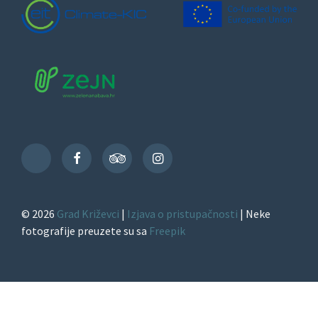
Facebook
TripAdvisor
Instagram
TikTok
© 2026
Grad Križevci
|
Izjava o pristupačnosti
| Neke
fotografije preuzete su sa
Freepik