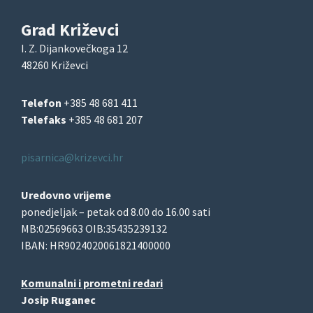
Grad Križevci
I. Z. Dijankovečkoga 12
48260 Križevci
Telefon
+385 48 681 411
Telefaks
+385 48 681 207
pisarnica@krizevci.hr
Uredovno vrijeme
ponedjeljak – petak od 8.00 do 16.00 sati
MB:02569663 OIB:35435239132
IBAN: HR9024020061821400000
Komunalni i prometni redari
Josip Ruganec