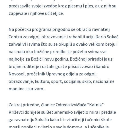
predstavila svoje izvedbe kroz pjesmu i ples, a uz njih su
zapjevale i njihove učiteljice.
Na početku programa prigodno se obratio ravnatelj
Centra za odgoj, obrazovanje i rehabilitaciju Dario Sokač
zahvalivši svima što su se okupili u ovako velikom broju i
na trudu oko božićne priredbe te poželio svima sve
najbolje za Božić i novu godinu. Božićnoj priredbi je uz
brojne roditelje i ostale goste prisustvovao i Sandro
Novosel, pročelnik Upravnog odjela za odgoj,
obrazovanje, kulturu, sport, socijalnu skrb, nacionalne
manjine i turizam.
Za kraj priredbe, članice Odreda izviđača “Kalnik”
Križevci donijele su Betlehemsko svijetlo mira i predale
ga ravnatelju Sokaču kako bi svi učitelji i učenici škole
mogli ponijeti svijetlo u svoje domove, a i učenike je