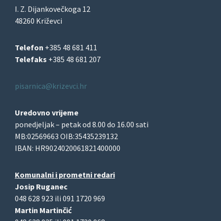
I. Z. Dijankovečkoga 12
48260 Križevci
Telefon
+385 48 681 411
Telefaks
+385 48 681 207
pisarnica@krizevci.hr
Uredovno vrijeme
ponedjeljak – petak od 8.00 do 16.00 sati
MB:02569663 OIB:35435239132
IBAN: HR9024020061821400000
Komunalni i prometni redari
Josip Ruganec
048 628 923 ili 091 1720 969
Martin Martinčić