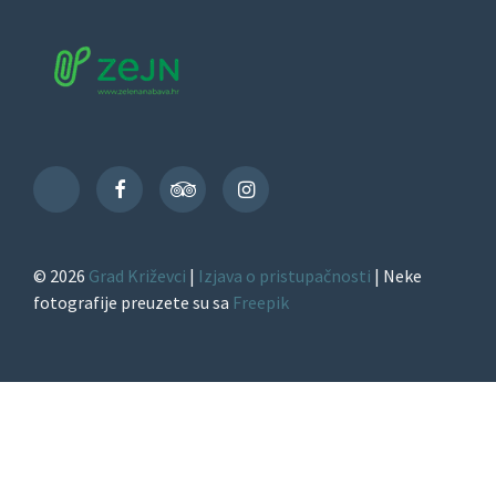
Facebook
TripAdvisor
Instagram
TikTok
© 2026
Grad Križevci
|
Izjava o pristupačnosti
| Neke
fotografije preuzete su sa
Freepik