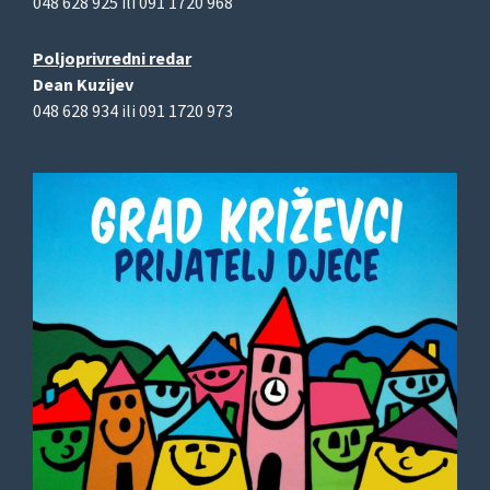
048 628 925 ili 091 1720 968
Poljoprivredni redar
Dean Kuzijev
048 628 934 ili 091 1720 973