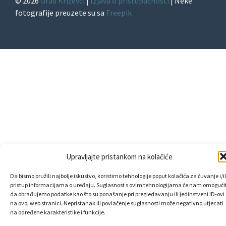
© 2026
Grad Križevci
|
Izjava o pristupačnosti
| Neke
fotografije preuzete su sa
Freepik
Upravljajte pristankom na kolačiće
Da bismo pružili najbolje iskustvo, koristimo tehnologije poput kolačića za čuvanje i/il
pristup informacijama o uređaju. Suglasnost s ovim tehnologijama će nam omogućit
da obrađujemo podatke kao što su ponašanje pri pregledavanju ili jedinstveni ID-ovi
na ovoj web stranici. Nepristanak ili povlačenje suglasnosti može negativno utjecati
na određene karakteristike i funkcije.