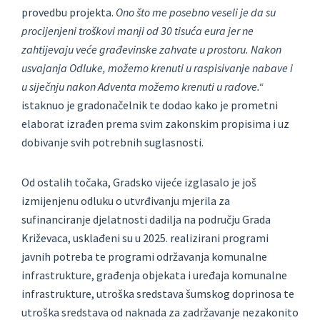
provedbu projekta.
Ono što me posebno veseli je da su
procijenjeni troškovi manji od 30 tisuća eura jer ne
zahtijevaju veće građevinske zahvate u prostoru. Nakon
usvajanja Odluke, možemo krenuti u raspisivanje nabave i
u siječnju nakon Adventa možemo krenuti u radove.“
istaknuo je gradonačelnik te dodao kako je prometni
elaborat izrađen prema svim zakonskim propisima i uz
dobivanje svih potrebnih suglasnosti.
Od ostalih točaka, Gradsko vijeće izglasalo je još
izmijenjenu odluku o utvrđivanju mjerila za
sufinanciranje djelatnosti dadilja na području Grada
Križevaca, usklađeni su u 2025. realizirani programi
javnih potreba te programi održavanja komunalne
infrastrukture, građenja objekata i uređaja komunalne
infrastrukture, utroška sredstava šumskog doprinosa te
utroška sredstava od naknada za zadržavanje nezakonito