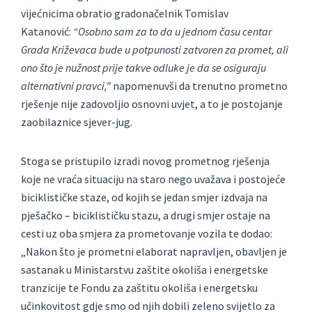
vijećnicima obratio gradonačelnik Tomislav
Katanović:
“Osobno sam za to da u jednom času centar
Grada Križevaca bude u potpunosti zatvoren za promet, ali
ono što je nužnost prije takve odluke je da se osiguraju
alternativni pravci,”
napomenuvši da trenutno prometno
rješenje nije zadovoljio osnovni uvjet, a to je postojanje
zaobilaznice sjever-jug.
Stoga se pristupilo izradi novog prometnog rješenja
koje ne vraća situaciju na staro nego uvažava i postojeće
biciklističke staze, od kojih se jedan smjer izdvaja na
pješačko – biciklističku stazu, a drugi smjer ostaje na
cesti uz oba smjera za prometovanje vozila te dodao:
„Nakon što je prometni elaborat napravljen, obavljen je
sastanak u Ministarstvu zaštite okoliša i energetske
tranzicije te Fondu za zaštitu okoliša i energetsku
učinkovitost gdje smo od njih dobili zeleno svijetlo za