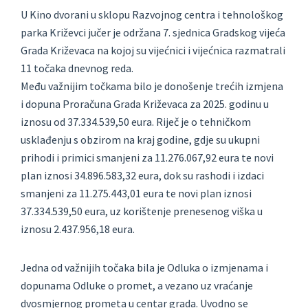
U Kino dvorani u sklopu Razvojnog centra i tehnološkog
parka Križevci jučer je održana 7. sjednica Gradskog vijeća
Grada Križevaca na kojoj su vijećnici i vijećnica razmatrali
11 točaka dnevnog reda.
Među važnijim točkama bilo je donošenje trećih izmjena
i dopuna Proračuna Grada Križevaca za 2025. godinu u
iznosu od 37.334.539,50 eura. Riječ je o tehničkom
usklađenju s obzirom na kraj godine, gdje su ukupni
prihodi i primici smanjeni za 11.276.067,92 eura te novi
plan iznosi 34.896.583,32 eura, dok su rashodi i izdaci
smanjeni za 11.275.443,01 eura te novi plan iznosi
37.334.539,50 eura, uz korištenje prenesenog viška u
iznosu 2.437.956,18 eura.
Jedna od važnijih točaka bila je Odluka o izmjenama i
dopunama Odluke o promet, a vezano uz vraćanje
dvosmjernog prometa u centar grada. Uvodno se