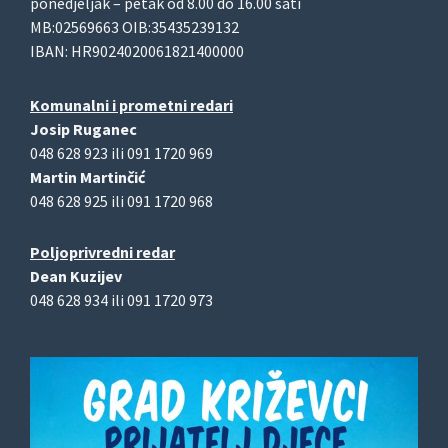
ponedjeljak – petak od 8.00 do 16.00 sati
MB:02569663 OIB:35435239132
IBAN: HR9024020061821400000
Komunalni i prometni redari
Josip Ruganec
048 628 923 ili 091 1720 969
Martin Martinčić
048 628 925 ili 091 1720 968
Poljoprivredni redar
Dean Kuzijev
048 628 934 ili 091 1720 973