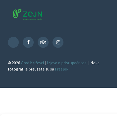
Facebook
TripAdvisor
Instagram
TikTok
© 2026
Grad Križevci
|
Izjava o pristupačnosti
| Neke
fotografije preuzete su sa
Freepik