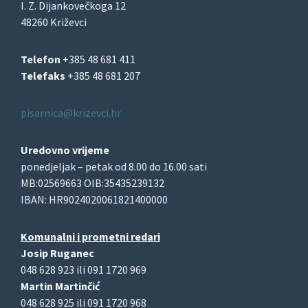
I. Z. Dijankovečkoga 12
48260 Križevci
Telefon
+385 48 681 411
Telefaks
+385 48 681 207
pisarnica@krizevci.hr
Uredovno vrijeme
ponedjeljak – petak od 8.00 do 16.00 sati
MB:02569663 OIB:35435239132
IBAN: HR9024020061821400000
Komunalni i prometni redari
Josip Ruganec
048 628 923 ili 091 1720 969
Martin Martinčić
048 628 925 ili 091 1720 968