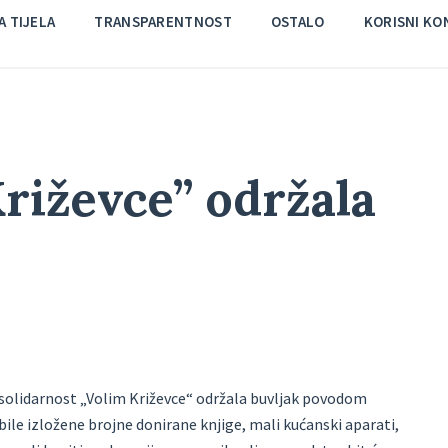
 TIJELA
TRANSPARENTNOST
OSTALO
KORISNI KO
riževce” održala
 solidarnost „Volim Križevce“ održala buvljak povodom
bile izložene brojne donirane knjige, mali kućanski aparati,