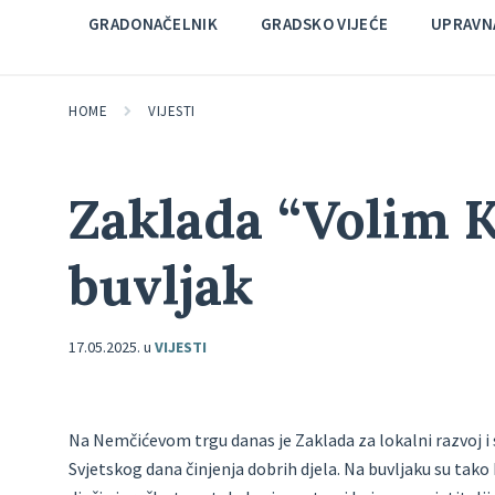
GRADONAČELNIK
GRADSKO VIJEĆE
UPRAVNA
HOME
VIJESTI
Zaklada “Volim K
buvljak
17.05.2025.
u
VIJESTI
Na Nemčićevom trgu danas je Zaklada za lokalni razvoj i
Svjetskog dana činjenja dobrih djela. Na buvljaku su tako 