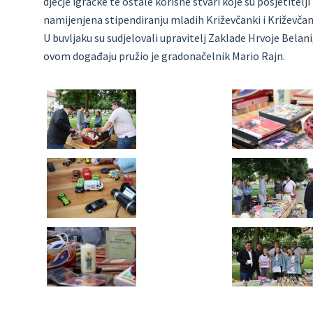
dječje igračke te ostale korisne stvari koje su posjetitelji
namijenjena stipendiranju mladih Križevčanki i Križevčan
U buvljaku su sudjelovali upravitelj Zaklade Hrvoje Belan
ovom događaju pružio je gradonačelnik Mario Rajn.