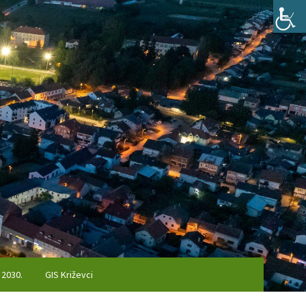
 2030.
GIS Križevci