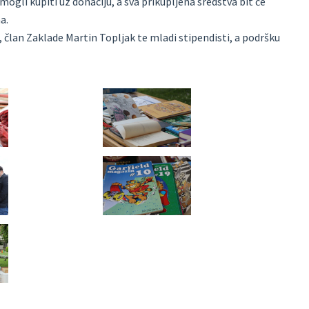
 mogli kupiti uz donaciju, a sva prikupljena sredstva bit će
a.
i, član Zaklade Martin Topljak te mladi stipendisti, a podršku