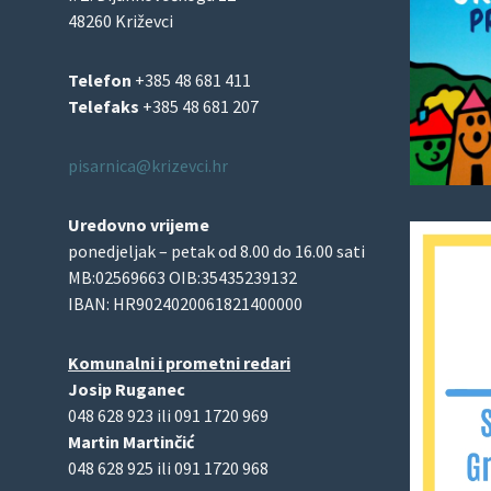
48260 Križevci
Telefon
+385 48 681 411
Telefaks
+385 48 681 207
pisarnica@krizevci.hr
Uredovno vrijeme
ponedjeljak – petak od 8.00 do 16.00 sati
MB:02569663 OIB:35435239132
IBAN: HR9024020061821400000
Komunalni i prometni redari
Josip Ruganec
048 628 923 ili 091 1720 969
Martin Martinčić
048 628 925 ili 091 1720 968