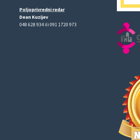
Poljoprivredni redar
Dean Kuzijev
048 628 934 ili 091 1720 973