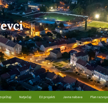
evci
zvještaji
Natječaji
EU projekti
Javna nabava
Plan razvoja