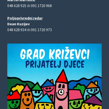
048 628 925 ili 091 1720 968
Poljoprivredni redar
Dean Kuzijev
048 628 934 ili 091 1720 973