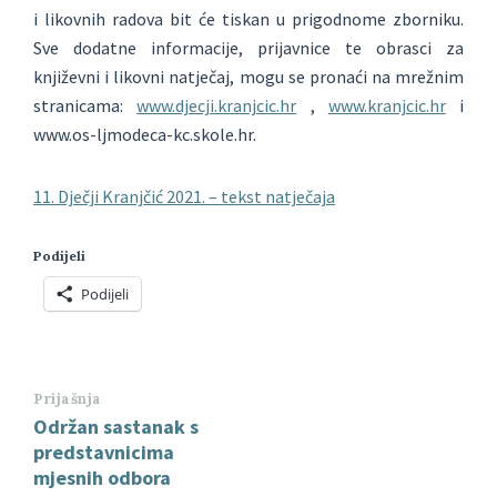
i likovnih radova bit će tiskan u prigodnome zborniku.
Sve dodatne informacije, prijavnice te obrasci za
književni i likovni natječaj, mogu se pronaći na mrežnim
stranicama:
www.djecji.kranjcic.hr
,
www.kranjcic.hr
i
www.os-ljmodeca-kc.skole.hr.
11. Dječji Kranjčić 2021. – tekst natječaja
Podijeli
Podijeli
Prijašnja
Održan sastanak s
predstavnicima
mjesnih odbora