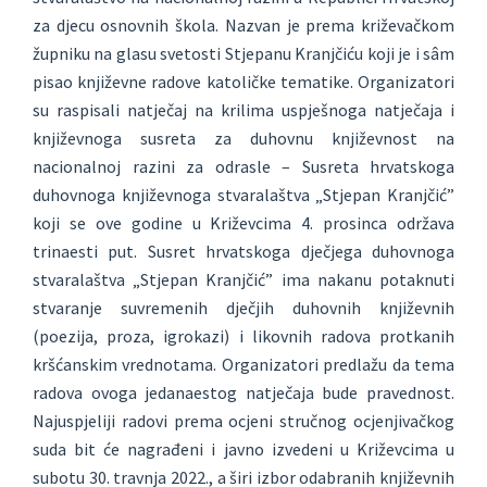
za djecu osnovnih škola. Nazvan je prema križevačkom
župniku na glasu svetosti Stjepanu Kranjčiću koji je i sâm
pisao književne radove katoličke tematike. Organizatori
su raspisali natječaj na krilima uspješnoga natječaja i
književnoga susreta za duhovnu književnost na
nacionalnoj razini za odrasle – Susreta hrvatskoga
duhovnoga književnoga stvaralaštva „Stjepan Kranjčić”
koji se ove godine u Križevcima 4. prosinca održava
trinaesti put. Susret hrvatskoga dječjega duhovnoga
stvaralaštva „Stjepan Kranjčić” ima nakanu potaknuti
stvaranje suvremenih dječjih duhovnih književnih
(poezija, proza, igrokazi) i likovnih radova protkanih
kršćanskim vrednotama. Organizatori predlažu da tema
radova ovoga jedanaestog natječaja bude pravednost.
Najuspjeliji radovi prema ocjeni stručnog ocjenjivačkog
suda bit će nagrađeni i javno izvedeni u Križevcima u
subotu 30. travnja 2022., a širi izbor odabranih književnih