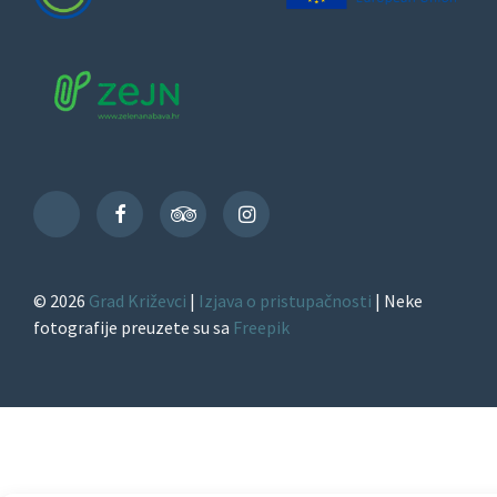
Facebook
TripAdvisor
Instagram
TikTok
© 2026
Grad Križevci
|
Izjava o pristupačnosti
| Neke
fotografije preuzete su sa
Freepik