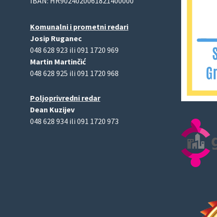
IBAN: HR9024020061821400000
Komunalni i prometni redari
Josip Ruganec
048 628 923 ili 091 1720 969
Martin Martinčić
048 628 925 ili 091 1720 968
Poljoprivredni redar
Dean Kuzijev
048 628 934 ili 091 1720 973