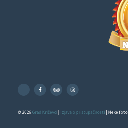
Facebook
TripAdvisor
Instagram
TikTok
© 2026
Grad Križevci
|
Izjava o pristupačnosti
| Neke foto