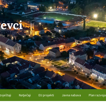
evci
zvještaji
Natječaji
EU projekti
Javna nabava
Plan razvoja