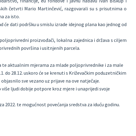
arstvo, financije, eu fondove i javnu nabavu Ivan Biškup i
kih četvrti Mario Martinčević, razgovarali su s prisutnima o
a za isto.
d će dati podršku u smislu izrade idejnog plana kao jednog od
oljoprivredni proizvođači, lokalna zajednica i država s ciljem
ivrednih površina i usitnjenih parcela.
ja te aktualnim mjerama za mlade poljoprivrednike i za male
.11. do 28.12. uskoro će se krenuti s Križevačkim poduzetničkim
objasnilo sve vezano uz prijave na ove natječaje.
 više ljudi dobije potpore kroz mjere i unaprijedi svoje
za 2022. te mogućnost povećanja sredstva za iduću godinu.