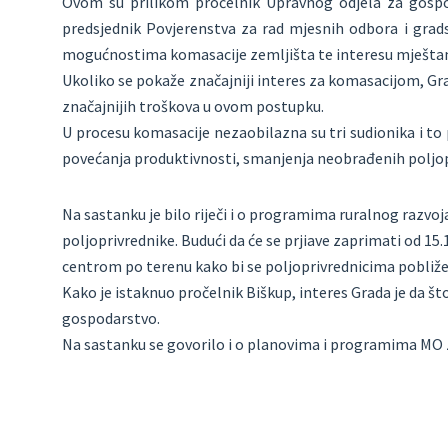
Ovom su prilikom pročelnik Upravnog odjela za gospod
predsjednik Povjerenstva za rad mjesnih odbora i grads
mogućnostima komasacije zemljišta te interesu mještan
Ukoliko se pokaže značajniji interes za komasacijom, Gra
značajnijih troškova u ovom postupku.
U procesu komasacije nezaobilazna su tri sudionika i to p
povećanja produktivnosti, smanjenja neobrađenih poljopr
Na sastanku je bilo riječi i o programima ruralnog razvo
poljoprivrednike. Budući da će se prjiave zaprimati od 15
centrom po terenu kako bi se poljoprivrednicima pobliže 
Kako je istaknuo pročelnik Biškup, interes Grada je da što
gospodarstvo.
Na sastanku se govorilo i o planovima i programima MO 