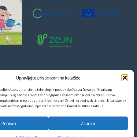
Upravljajte pristankom na kolačiće
olje iskustvo, koristimo tehnologije poput kolačića za čuvanje i/ili pristup
eđaju. Suglasnost s ovim tehnologijama će nam omogućiti da obrađujemo
onašanje pri pregledavanju ili jedinstveni ID-ovi na ovoj web stranici. Nepristanak
snosti može negativno utjecati na određene karakteristike i funkcije.
Prihvati
Zabrani