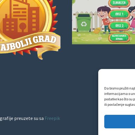
Da bismo pružili najb
informacijama o ur
podatke kao što su p
ili povlačenje sugla
grafije preuzete su sa
Freepik