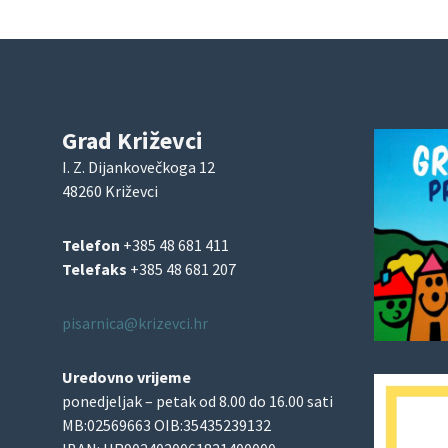
Grad Križevci
I. Z. Dijankovečkoga 12
48260 Križevci
Telefon
+385 48 681 411
Telefaks
+385 48 681 207
pisarnica@krizevci.hr
Uredovno vrijeme
ponedjeljak – petak od 8.00 do 16.00 sati
MB:02569663 OIB:35435239132