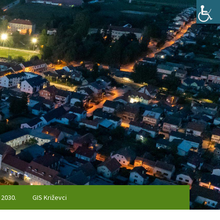
 2030.
GIS Križevci