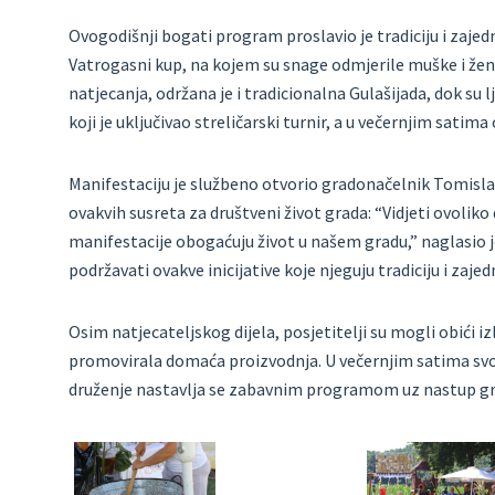
Ovogodišnji bogati program proslavio je tradiciju i zajedn
Vatrogasni kup, na kojem su snage odmjerile muške i že
natjecanja, održana je i tradicionalna Gulašijada, dok su
koji je uključivao streličarski turnir, a u večernjim satima
Manifestaciju je službeno otvorio gradonačelnik Tomisla
ovakvih susreta za društveni život grada: “Vidjeti ovoliko d
manifestacije obogaćuju život u našem gradu,” naglasio je
podržavati ovakve inicijative koje njeguju tradiciju i zajed
Osim natjecateljskog dijela, posjetitelji su mogli obići
promovirala domaća proizvodnja. U večernjim satima svoj
druženje nastavlja se zabavnim programom uz nastup g