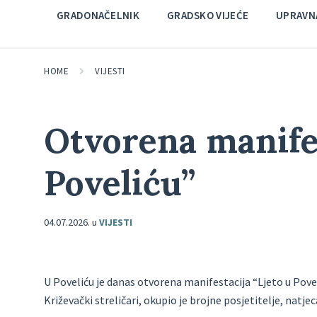
GRADONAČELNIK
GRADSKO VIJEĆE
UPRAVNA
HOME
VIJESTI
Otvorena manifes
Poveliću”
04.07.2026.
u
VIJESTI
U Poveliću je danas otvorena manifestacija “Ljeto u Poveli
Križevački streličari, okupio je brojne posjetitelje, natjeca