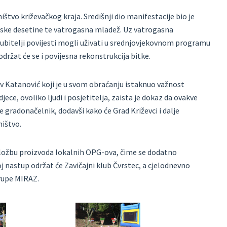
ištvo križevačkog kraja. Središnji dio manifestacije bio je
nske desetine te vatrogasna mladež. Uz vatrogasna
 ljubitelji povijesti mogli uživati u srednjovjekovnom programu
 održat će se i povijesna rekonstrukcija bitke.
v Katanović koji je u svom obraćanju istaknuo važnost
jece, ovoliko ljudi i posjetitelja, zaista je dokaz da ovakve
 gradonačelnik, dodavši kako će Grad Križevci i dalje
ništvo.
 izložbu proizvoda lokalnih OPG-ova, čime se dodatno
 nastup održat će Zavičajni klub Čvrstec, a cjelodnevno
rupe MIRAZ.