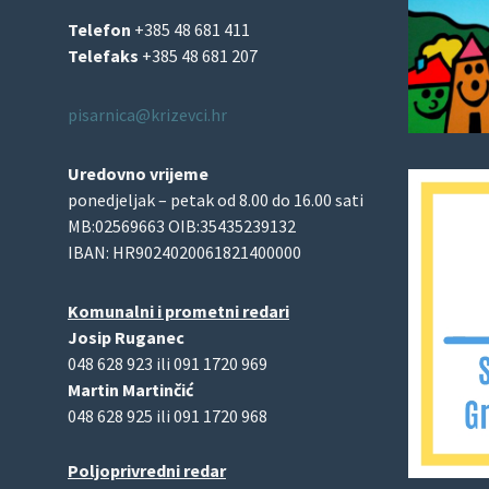
Telefon
+385 48 681 411
Telefaks
+385 48 681 207
pisarnica@krizevci.hr
Uredovno vrijeme
ponedjeljak – petak od 8.00 do 16.00 sati
MB:02569663 OIB:35435239132
IBAN: HR9024020061821400000
Komunalni i prometni redari
Josip Ruganec
048 628 923 ili 091 1720 969
Martin Martinčić
048 628 925 ili 091 1720 968
Poljoprivredni redar