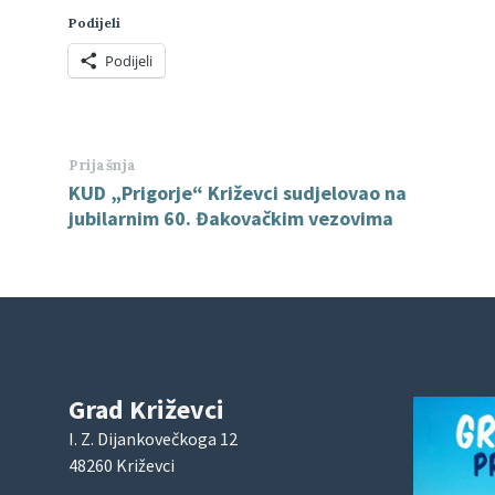
Podijeli
Podijeli
Prijašnja
KUD „Prigorje“ Križevci sudjelovao na
jubilarnim 60. Đakovačkim vezovima
Grad Križevci
I. Z. Dijankovečkoga 12
48260 Križevci