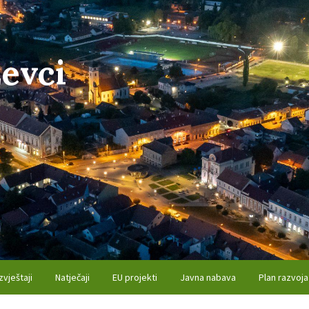
evci
zvještaji
Natječaji
EU projekti
Javna nabava
Plan razvoja