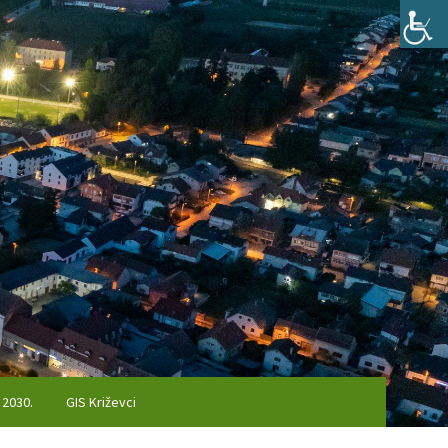
 2030.
GIS Križevci