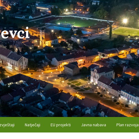
evci
zvještaji
Natječaji
EU projekti
Javna nabava
Plan razvoja