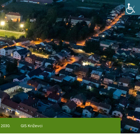
 2030.
GIS Križevci