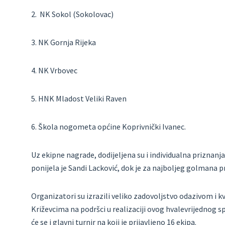
2. NK Sokol (Sokolovac)
3. NK Gornja Rijeka
4. NK Vrbovec
5. HNK Mladost Veliki Raven
6. Škola nogometa općine Koprivnički Ivanec.
Uz ekipne nagrade, dodijeljena su i individualna priznanja
ponijela je Sandi Lacković, dok je za najboljeg golmana 
Organizatori su izrazili veliko zadovoljstvo odazivom i 
Križevcima na podršci u realizaciji ovog hvalevrijednog 
će se i glavni turnir na koji je prijavljeno 16 ekipa.