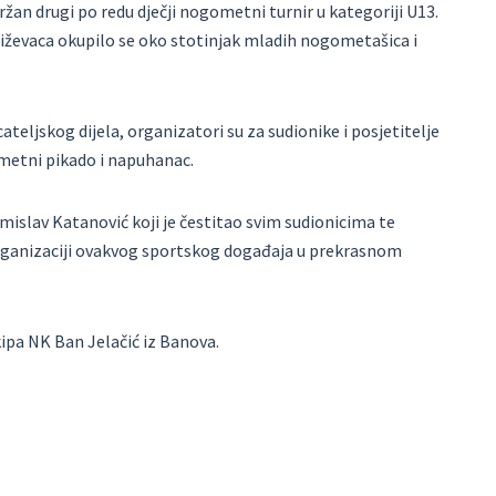
žan drugi po redu dječji nogometni turnir u kategoriji U13.
riževaca okupilo se oko stotinjak mladih nogometašica i
teljskog dijela, organizatori su za sudionike i posjetitelje
ometni pikado i napuhanac.
mislav Katanović koji je čestitao svim sudionicima te
rganizaciji ovakvog sportskog događaja u prekrasnom
ipa NK Ban Jelačić iz Banova.