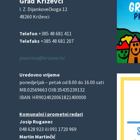
Grad Križevci
I. Z. Dijankovečkoga 12
48260 Križevci
Telefon
+385 48 681 411
Telefaks
+385 48 681 207
pisarnica@krizevci.hr
Uredovno vrijeme
ponedjeljak – petak od 8.00 do 16.00 sati
MB:02569663 OIB:35435239132
IBAN: HR9024020061821400000
Komunalni i prometni redari
Josip Ruganec
048 628 923 ili 091 1720 969
Martin Martinčić