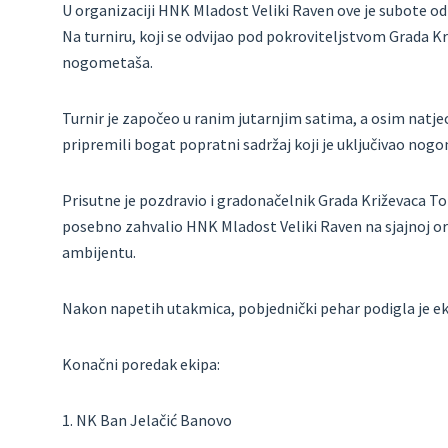
U organizaciji HNK Mladost Veliki Raven ove je subote odr
Na turniru, koji se odvijao pod pokroviteljstvom Grada K
nogometaša.
Turnir je započeo u ranim jutarnjim satima, a osim natjeca
pripremili bogat popratni sadržaj koji je uključivao nog
Prisutne je pozdravio i gradonačelnik Grada Križevaca To
posebno zahvalio HNK Mladost Veliki Raven na sjajnoj o
ambijentu.
Nakon napetih utakmica, pobjednički pehar podigla je ek
Konačni poredak ekipa:
1. NK Ban Jelačić Banovo