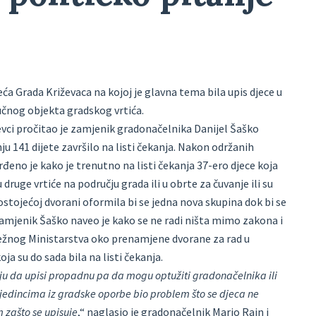
eća Grada Križevaca na kojoj je glavna tema bila upis djece u
ručnog objekta gradskog vrtića.
ževci pročitao je zamjenik gradonačelnika Danijel Šaško
u 141 dijete završilo na listi čekanja. Nakon održanih
rđeno je kako je trenutno na listi čekanja 37-ero djece koja
u druge vrtiće na području grada ili u obrte za čuvanje ili su
postojećoj dvorani oformila bi se jedna nova skupina dok bi se
amjenik Šaško naveo je kako se ne radi ništa mimo zakona i
dležnog Ministarstva oko prenamjene dvorane za rad u
a su do sada bila na listi čekanja.
ju da upisi propadnu pa da mogu optužiti gradonačelnika ili
jedincima iz gradske oporbe bio problem što se djeca ne
 zašto se upisuje
,“ naglasio je gradonačelnik Mario Rajn i