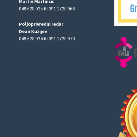
Martin Martinčić
048 628 925 ili 091 1720 968
Poljoprivredni redar
Dean Kuzijev
048 628 934 ili 091 1720 973