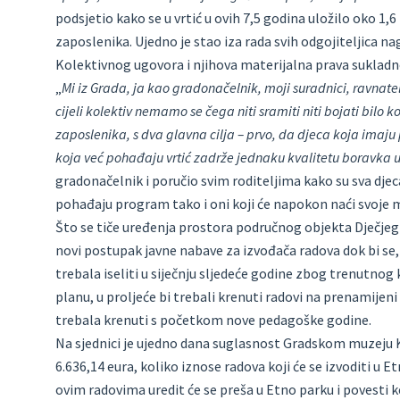
podsjetio kako se u vrtić u ovih 7,5 godina uložilo oko 1,6
zaposlenika. Ujedno je stao iza rada svih odgojiteljica na
Kolektivnog ugovora i njihova materijalna prava suklad
„
Mi iz Grada, ja kao gradonačelnik, moji suradnici, ravnatel
cijeli kolektiv nemamo se čega niti sramiti niti bojati bilo ko
zaposlenika, s dva glavna cilja – prvo, da djeca koja imaju p
koja već pohađaju vrtić zadrže jednaku kvalitetu boravka u
gradonačelnik i poručio svim roditeljima kako su sva djeca i
pohađaju program tako i oni koji će napokon naći svoje m
Što se tiče uređenja prostora područnog objekta Dječjeg v
novi postupak javne nabave za izvođača radova dok bi se
trebala iseliti u siječnju sljedeće godine zbog trenutn
planu, u proljeće bi trebali krenuti radovi na prenamijeni
trebala krenuti s početkom nove pedagoške godine.
Na sjednici je ujedno dana suglasnost Gradskom muzeju K
6.636,14 eura, koliko iznose radova koji će se izvoditi u 
ovim radovima uredit će se preša u Etno parku i povesti k