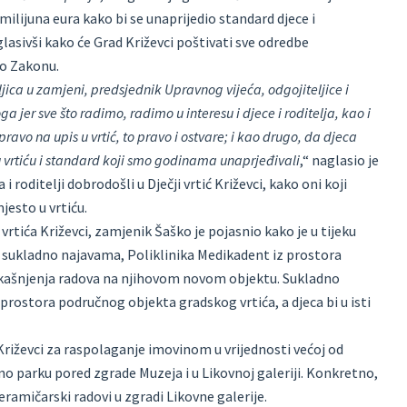
 milijuna eura kako bi se unaprijedio standard djece i
glasivši kako će Grad Križevci poštivati sve odredbe
no Zakonu.
jica u zamjeni, predsjednik Upravnog vijeća, odgojiteljice i
ga jer sve što radimo, radimo u interesu i djece i roditelja, kao i
ravo na upis u vrtić, to pravo i ostvare; i kao drugo, da djeca
 vrtiću i standard koji smo godinama unaprjeđivali
,“ naglasio je
 roditelji dobrodošli u Dječji vrtić Križevci, kako oni koji
jesto u vrtiću.
rtića Križevci, zamjenik Šaško je pojasnio kako je u tijeku
, sukladno najavama, Poliklinika Medikadent iz prostora
og kašnjenja radova na njihovom novom objektu. Sukladno
 prostora područnog objekta gradskog vrtića, a djeca bi u isti
riževci za raspolaganje imovinom u vrijednosti većoj od
Etno parku pored zgrade Muzeja i u Likovnoj galeriji. Konkretno,
eramičarski radovi u zgradi Likovne galerije.