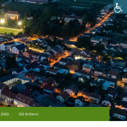
 2030.
GIS Križevci