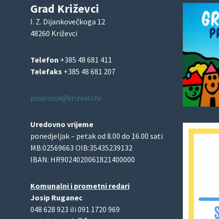
Grad Križevci
I. Z. Dijankovečkoga 12
48260 Križevci
Telefon
+385 48 681 411
Telefaks
+385 48 681 207
pisarnica@krizevci.hr
Uredovno vrijeme
ponedjeljak – petak od 8.00 do 16.00 sati
MB:02569663 OIB:35435239132
IBAN: HR9024020061821400000
Komunalni i prometni redari
Josip Ruganec
048 628 923 ili 091 1720 969