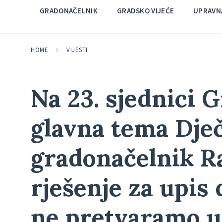
GRADONAČELNIK
GRADSKO VIJEĆE
UPRAVNA
HOME
VIJESTI
Na 23. sjednici 
glavna tema Dječj
gradonačelnik Ra
rješenje za upis d
ne pretvaramo u 