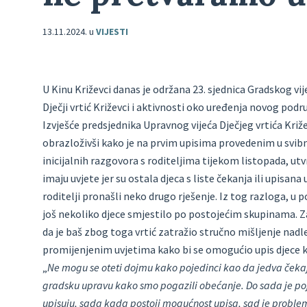
13.11.2024.
u
VIJESTI
U Kinu Križevci danas je održana 23. sjednica Gradskog vij
Dječji vrtić Križevci i aktivnosti oko uređenja novog pod
Izvješće predsjednika Upravnog vijeća Dječjeg vrtića Kri
obrazloživši kako je na prvim upisima provedenim u svibnj
inicijalnih razgovora s roditeljima tijekom listopada, utv
imaju uvjete jer su ostala djeca s liste čekanja ili upisana 
roditelji pronašli neko drugo rješenje. Iz tog razloga, u 
još nekoliko djece smjestilo po postojećim skupinama. Z
da je baš zbog toga vrtić zatražio stručno mišljenje na
promijenjenim uvjetima kako bi se omogućio upis djece koj
„
Ne mogu se oteti dojmu kako pojedinci kao da jedva čeka
gradsku upravu kako smo pogazili obećanje. Do sada je po
upisuju, sada kada postoji mogućnost upisa, sad je problem