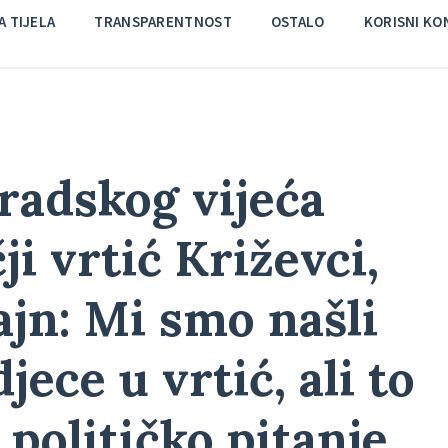
 TIJELA
TRANSPARENTNOST
OSTALO
KORISNI KO
Gradskog vijeća
i vrtić Križevci,
jn: Mi smo našli
jece u vrtić, ali to
političko pitanje