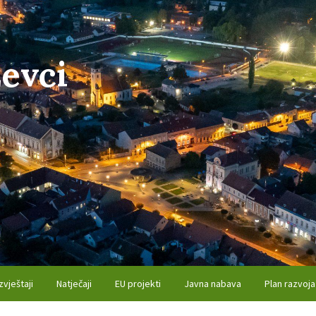
evci
zvještaji
Natječaji
EU projekti
Javna nabava
Plan razvoja