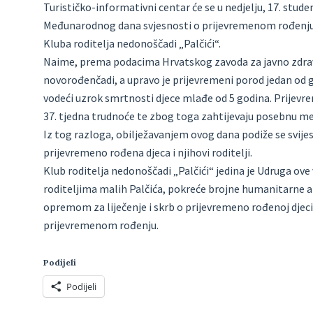
Turističko-informativni centar će se u nedjelju, 17. stu
Međunarodnog dana svjesnosti o prijevremenom rođenju te 
Kluba roditelja nedonoščadi „Palčići“.
Naime, prema podacima Hrvatskog zavoda za javno zdravs
novorođenčadi, a upravo je prijevremeni porod jedan od 
vodeći uzrok smrtnosti djece mlađe od 5 godina. Prijevre
37. tjedna trudnoće te zbog toga zahtijevaju posebnu medi
Iz tog razloga, obilježavanjem ovog dana podiže se svije
prijevremeno rođena djeca i njihovi roditelji.
Klub roditelja nedonoščadi „Palčići“ jedina je Udruga ov
roditeljima malih Palčića, pokreće brojne humanitarne 
opremom za liječenje i skrb o prijevremeno rođenoj djeci
prijevremenom rođenju.
Podijeli
Podijeli