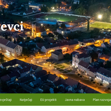
evci
zvještaji
Natječaji
EU projekti
Javna nabava
Plan razvoja