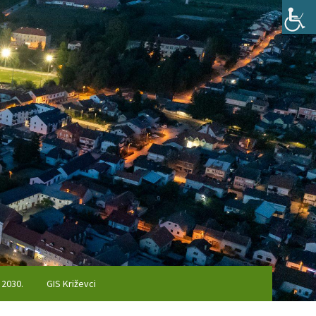
 2030.
GIS Križevci