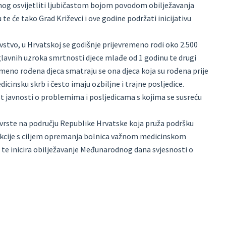
denog osvijetliti ljubičastom bojom povodom obilježavanja
će tako Grad Križevci i ove godine podržati inicijativu
tvo, u Hrvatskoj se godišnje prijevremeno rodi oko 2.500
glavnih uzroka smrtnosti djece mlađe od 1 godinu te drugi
meno rođena djeca smatraju se ona djeca koja su rođena prije
cinsku skrb i često imaju ozbiljne i trajne posljedice.
st javnosti o problemima i posljedicama s kojima se susreću
e vrste na području Republike Hrvatske koja pruža podršku
akcije s ciljem opremanja bolnica važnom medicinskom
 te inicira obilježavanje Međunarodnog dana svjesnosti o