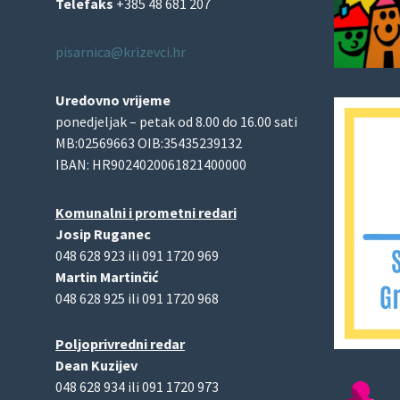
Telefaks
+385 48 681 207
pisarnica@krizevci.hr
Uredovno vrijeme
ponedjeljak – petak od 8.00 do 16.00 sati
MB:02569663 OIB:35435239132
IBAN: HR9024020061821400000
Komunalni i prometni redari
Josip Ruganec
048 628 923 ili 091 1720 969
Martin Martinčić
048 628 925 ili 091 1720 968
Poljoprivredni redar
Dean Kuzijev
048 628 934 ili 091 1720 973