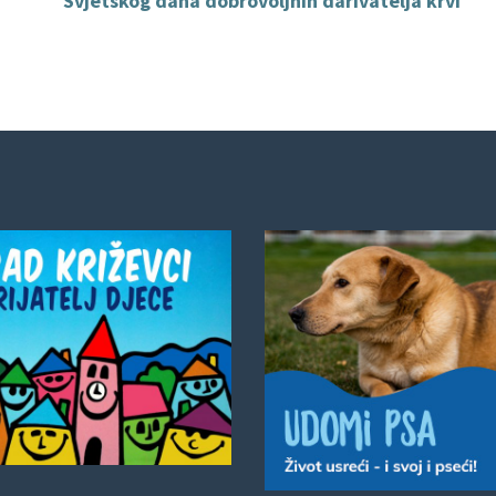
Svjetskog dana dobrovoljnih darivatelja krvi