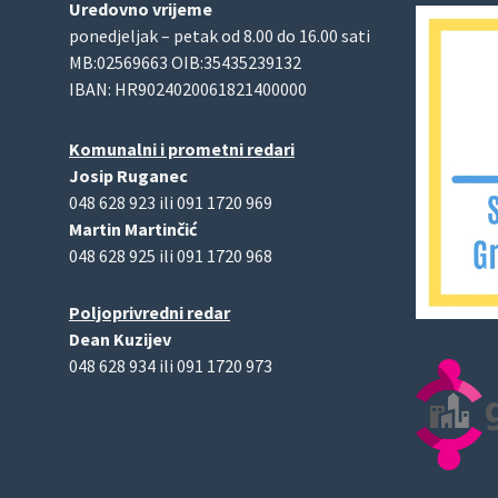
Uredovno vrijeme
ponedjeljak – petak od 8.00 do 16.00 sati
MB:02569663 OIB:35435239132
IBAN: HR9024020061821400000
Komunalni i prometni redari
Josip Ruganec
048 628 923 ili 091 1720 969
Martin Martinčić
048 628 925 ili 091 1720 968
Poljoprivredni redar
Dean Kuzijev
048 628 934 ili 091 1720 973