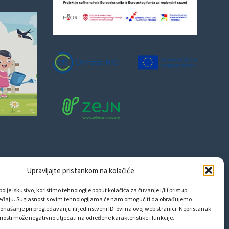
Upravljajte pristankom na kolačiće
olje iskustvo, koristimo tehnologije poput kolačića za čuvanje i/ili pristup
eđaju. Suglasnost s ovim tehnologijama će nam omogućiti da obrađujemo
onašanje pri pregledavanju ili jedinstveni ID-ovi na ovoj web stranici. Nepristanak
snosti može negativno utjecati na određene karakteristike i funkcije.