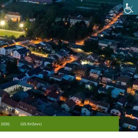
 2030.
GIS Križevci