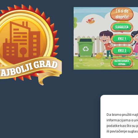
Da bismo pružili najb
informacijama o ur
podatke kao što su p
ili povlačenje sugla