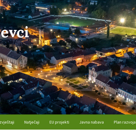
evci
zvještaji
Natječaji
EU projekti
Javna nabava
Plan razvoja