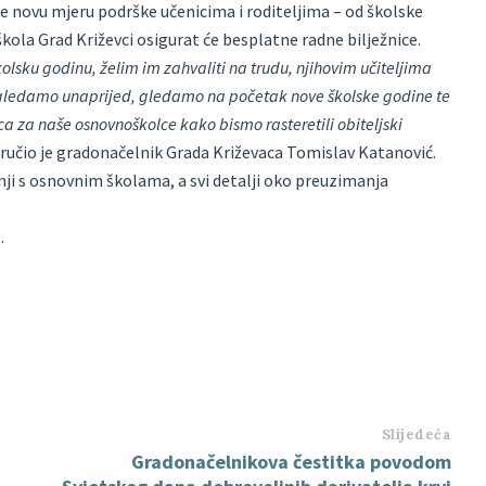
je novu mjeru podrške učenicima i roditeljima – od školske
kola Grad Križevci osigurat će besplatne radne bilježnice.
olsku godinu, želim im zahvaliti na trudu, njihovim učiteljima
 gledamo unaprijed, gledamo na početak nove školske godine te
ca za naše osnovnoškolce kako bismo rasteretili obiteljski
oručio je gradonačelnik Grada Križevaca Tomislav Katanović.
dnji s osnovnim školama, a svi detalji oko preuzimanja
.
Slijedeća
Gradonačelnikova čestitka povodom