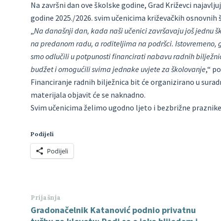
Na završni dan ove školske godine, Grad Križevci najavlju
godine 2025./2026. svim učenicima križevačkih osnovnih š
„
Na današnji dan, kada naši učenici završavaju još jednu šk
na predanom radu, a roditeljima na podršci. Istovremeno,
smo odlučili u potpunosti financirati nabavu radnih bilježni
budžet i omogućili svima jednake uvjete za školovanje
,“ p
Financiranje radnih bilježnica bit će organizirano u sura
materijala objavit će se naknadno.
Svim učenicima želimo ugodno ljeto i bezbrižne praznike
Podijeli
Podijeli
Prijašnja
Gradonačelnik Katanović podnio privatnu