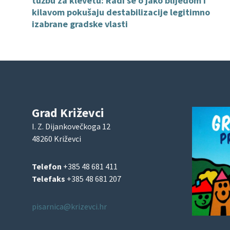
tužbu za klevetu: Radi se o jako blijedom i
kilavom pokušaju destabilizacije legitimno
izabrane gradske vlasti
Grad Križevci
I. Z. Dijankovečkoga 12
48260 Križevci
Telefon
+385 48 681 411
Telefaks
+385 48 681 207
pisarnica@krizevci.hr