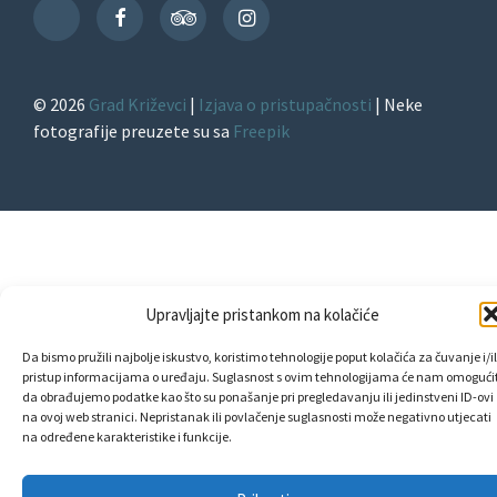
Facebook
TripAdvisor
Instagram
TikTok
© 2026
Grad Križevci
|
Izjava o pristupačnosti
| Neke
fotografije preuzete su sa
Freepik
Upravljajte pristankom na kolačiće
Da bismo pružili najbolje iskustvo, koristimo tehnologije poput kolačića za čuvanje i/il
pristup informacijama o uređaju. Suglasnost s ovim tehnologijama će nam omogućit
da obrađujemo podatke kao što su ponašanje pri pregledavanju ili jedinstveni ID-ovi
na ovoj web stranici. Nepristanak ili povlačenje suglasnosti može negativno utjecati
na određene karakteristike i funkcije.