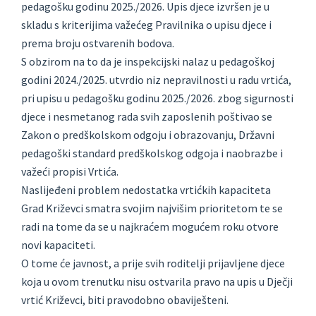
pedagošku godinu 2025./2026. Upis djece izvršen je u
skladu s kriterijima važećeg Pravilnika o upisu djece i
prema broju ostvarenih bodova.
S obzirom na to da je inspekcijski nalaz u pedagoškoj
godini 2024./2025. utvrdio niz nepravilnosti u radu vrtića,
pri upisu u pedagošku godinu 2025./2026. zbog sigurnosti
djece i nesmetanog rada svih zaposlenih poštivao se
Zakon o predškolskom odgoju i obrazovanju, Državni
pedagoški standard predškolskog odgoja i naobrazbe i
važeći propisi Vrtića.
Naslijeđeni problem nedostatka vrtićkih kapaciteta
Grad Križevci smatra svojim najvišim prioritetom te se
radi na tome da se u najkraćem mogućem roku otvore
novi kapaciteti.
O tome će javnost, a prije svih roditelji prijavljene djece
koja u ovom trenutku nisu ostvarila pravo na upis u Dječji
vrtić Križevci, biti pravodobno obaviješteni.