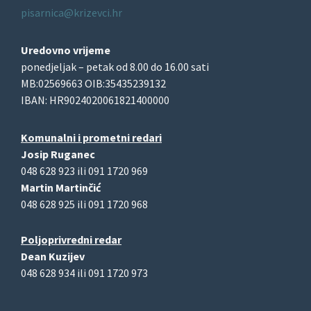
pisarnica@krizevci.hr
Uredovno vrijeme
ponedjeljak – petak od 8.00 do 16.00 sati
MB:02569663 OIB:35435239132
IBAN: HR9024020061821400000
Komunalni i prometni redari
Josip Ruganec
048 628 923 ili 091 1720 969
Martin Martinčić
048 628 925 ili 091 1720 968
Poljoprivredni redar
Dean Kuzijev
048 628 934 ili 091 1720 973