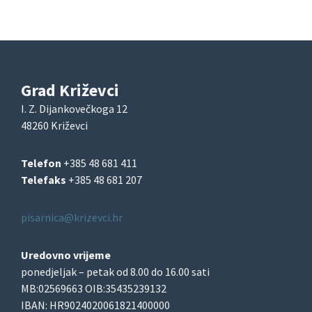
Grad Križevci
I. Z. Dijankovečkoga 12
48260 Križevci
Telefon
+385 48 681 411
Telefaks
+385 48 681 207
pisarnica@krizevci.hr
Uredovno vrijeme
ponedjeljak – petak od 8.00 do 16.00 sati
MB:02569663 OIB:35435239132
IBAN: HR9024020061821400000