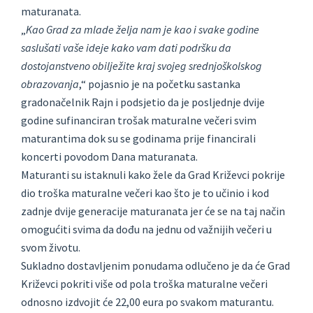
maturanata.
„
Kao Grad za mlade želja nam je kao i svake godine
saslušati vaše ideje kako vam dati podršku da
dostojanstveno obilježite kraj svojeg srednjoškolskog
obrazovanja
,“ pojasnio je na početku sastanka
gradonačelnik Rajn i podsjetio da je posljednje dvije
godine sufinanciran trošak maturalne večeri svim
maturantima dok su se godinama prije financirali
koncerti povodom Dana maturanata.
Maturanti su istaknuli kako žele da Grad Križevci pokrije
dio troška maturalne večeri kao što je to učinio i kod
zadnje dvije generacije maturanata jer će se na taj način
omogućiti svima da dođu na jednu od važnijih večeri u
svom životu.
Sukladno dostavljenim ponudama odlučeno je da će Grad
Križevci pokriti više od pola troška maturalne večeri
odnosno izdvojit će 22,00 eura po svakom maturantu.