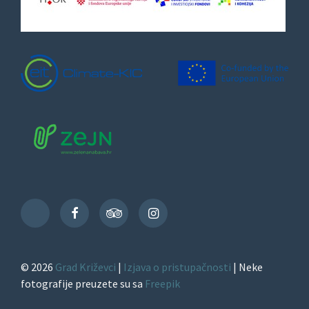
Facebook
TripAdvisor
Instagram
TikTok
© 2026
Grad Križevci
|
Izjava o pristupačnosti
| Neke
fotografije preuzete su sa
Freepik