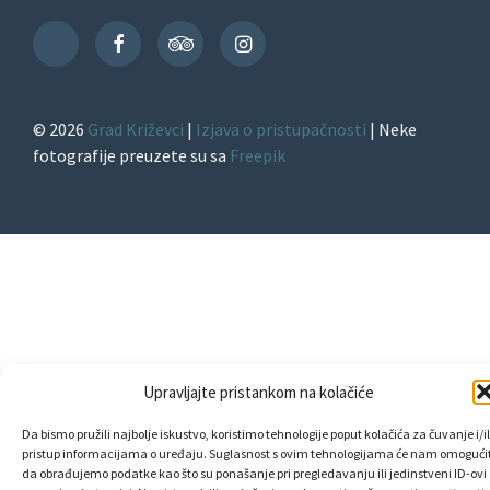
Facebook
TripAdvisor
Instagram
TikTok
© 2026
Grad Križevci
|
Izjava o pristupačnosti
| Neke
fotografije preuzete su sa
Freepik
Upravljajte pristankom na kolačiće
Da bismo pružili najbolje iskustvo, koristimo tehnologije poput kolačića za čuvanje i/il
pristup informacijama o uređaju. Suglasnost s ovim tehnologijama će nam omogućit
da obrađujemo podatke kao što su ponašanje pri pregledavanju ili jedinstveni ID-ovi