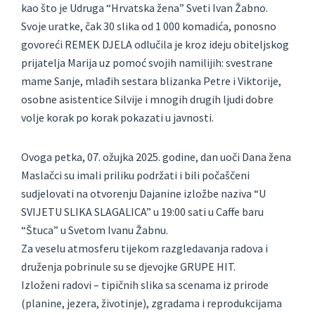
kao što je Udruga “Hrvatska žena” Sveti Ivan Žabno.
Svoje uratke, čak 30 slika od 1 000 komadića, ponosno
govoreći REMEK DJELA odlučila je kroz ideju obiteljskog
prijatelja Marija uz pomoć svojih namilijih: svestrane
mame Sanje, mlađih sestara blizanka Petre i Viktorije,
osobne asistentice Silvije i mnogih drugih ljudi dobre
volje korak po korak pokazati u javnosti.
Ovoga petka, 07. ožujka 2025. godine, dan uoči Dana žena
Maslačci su imali priliku podržati i bili počaščeni
sudjelovati na otvorenju Dajanine izložbe naziva “U
SVIJETU SLIKA SLAGALICA” u 19:00 sati u Caffe baru
“Štuca” u Svetom Ivanu Žabnu.
Za veselu atmosferu tijekom razgledavanja radova i
druženja pobrinule su se djevojke GRUPE HIT.
Izloženi radovi – tipičnih slika sa scenama iz prirode
(planine, jezera, životinje), zgradama i reprodukcijama