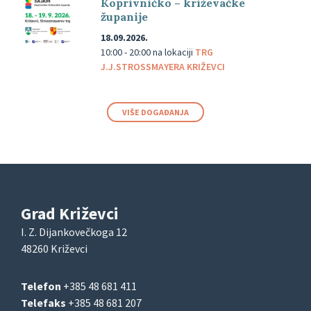
Koprivničko – križevačke
županije
18.09.2026.
10:00 - 20:00
na lokaciji
TRG
J.J.STROSSMAYERA KRIŽEVCI
VIŠE DOGAĐANJA
Grad Križevci
I. Z. Dijankovečkoga 12
48260 Križevci
Telefon
+385 48 681 411
Telefaks
+385 48 681 207