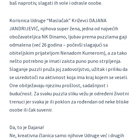
baš naprotiv, slagati ih vole i odrasle osobe.
Korisnica Udruge “Maslačak” Križevci DAJANA
JANDRIJEVIĆ, njihova super žena, jedna od najvećih
obožavateljica NK Dinamo, ljubav prema puzzlama gaji
odmalena (već 26 godina – počevši slagajući sa
obiteljskim prijateljom Nenadom Kumerom), a za tako
nešto potrebno je imati zaista puno puno strpljenja.
Slaganje puzzli pruža joj zadovoljstvo, užitak i priliku da
se usredotoči na aktivnost koja ima kraj kojem se veseli.
One obilježavaju njezinu prošlost, sadašnjost i
budućnost. Za svaku puzzla sliku vežu je određeni životni
trenuci jer svaka je ili poklon za rođendan od neke bliske
osobe ili čak suvenir.
Da, to je Dajana!
Ne, kreativna članica samo njihove Udruge već i drugih