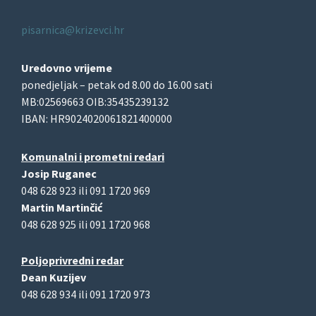
pisarnica@krizevci.hr
Uredovno vrijeme
ponedjeljak – petak od 8.00 do 16.00 sati
MB:02569663 OIB:35435239132
IBAN: HR9024020061821400000
Komunalni i prometni redari
Josip Ruganec
048 628 923 ili 091 1720 969
Martin Martinčić
048 628 925 ili 091 1720 968
Poljoprivredni redar
Dean Kuzijev
048 628 934 ili 091 1720 973