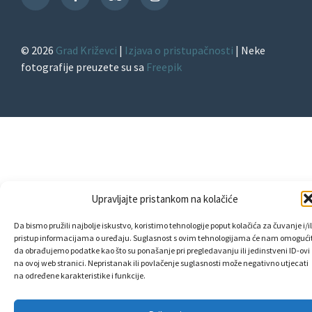
TikTok
© 2026
Grad Križevci
|
Izjava o pristupačnosti
| Neke
fotografije preuzete su sa
Freepik
Upravljajte pristankom na kolačiće
Da bismo pružili najbolje iskustvo, koristimo tehnologije poput kolačića za čuvanje i/il
pristup informacijama o uređaju. Suglasnost s ovim tehnologijama će nam omogućit
da obrađujemo podatke kao što su ponašanje pri pregledavanju ili jedinstveni ID-ovi
na ovoj web stranici. Nepristanak ili povlačenje suglasnosti može negativno utjecati
na određene karakteristike i funkcije.