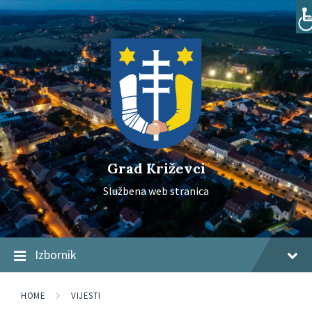
Skip
Skip
Skip
to
to
to
content
main
footer
navigation
Grad Križevci
Službena web stranica
Izbornik
HOME
VIJESTI