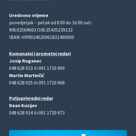
Uredovno vrijeme
ponedjeljak – petak od 8.00 do 16.00 sati
MB:02569663 OIB:35435239132
IBAN: HR9024020061821400000
Komunalni i prometni redari
Josip Ruganec
048 628 923 ili 091 1720 969
Martin Martinčić
048 628 925 ili 091 1720 968
Poljoprivredni redar
Dean Kuzijev
048 628 934 ili 091 1720 973