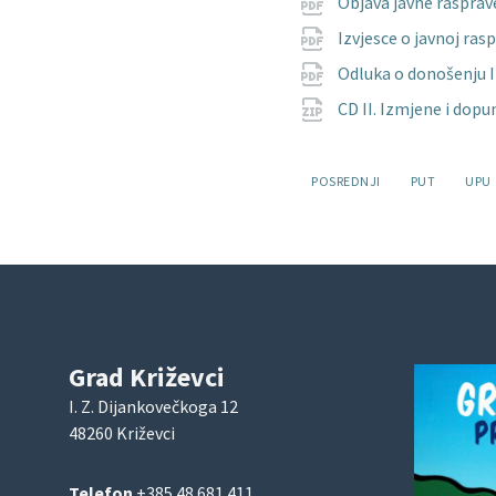
Objava javne rasprav
Izvjesce o javnoj ra
Odluka o donošenju I
CD II. Izmjene i dop
Oznake:
POSREDNJI
PUT
UPU
Grad Križevci
I. Z. Dijankovečkoga 12
48260 Križevci
Telefon
+385 48 681 411