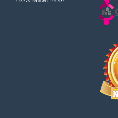
048 628 934 ili 091 1720 973