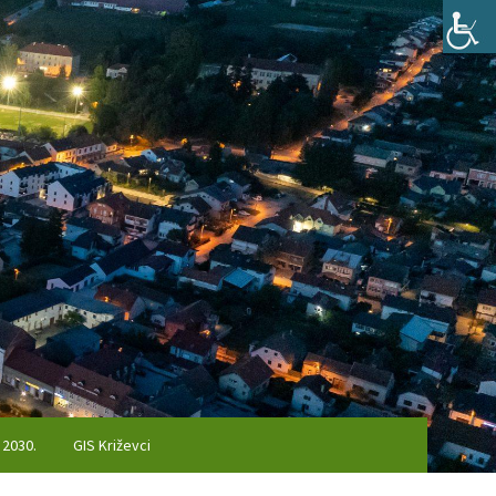
 2030.
GIS Križevci