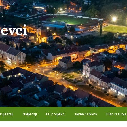
evci
zvještaji
Natječaji
EU projekti
Javna nabava
Plan razvoja