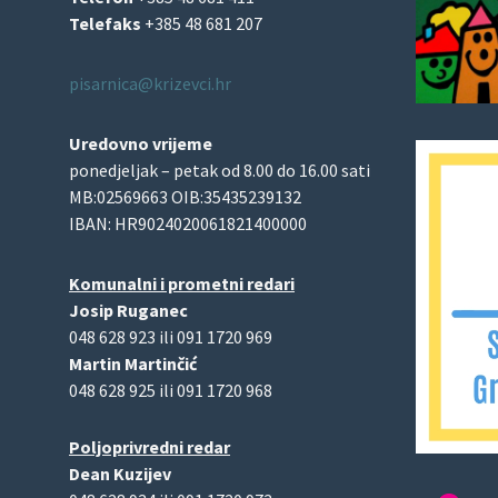
Telefaks
+385 48 681 207
pisarnica@krizevci.hr
Uredovno vrijeme
ponedjeljak – petak od 8.00 do 16.00 sati
MB:02569663 OIB:35435239132
IBAN: HR9024020061821400000
Komunalni i prometni redari
Josip Ruganec
048 628 923 ili 091 1720 969
Martin Martinčić
048 628 925 ili 091 1720 968
Poljoprivredni redar
Dean Kuzijev