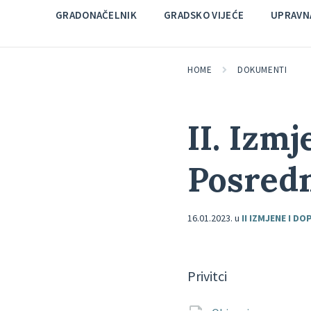
GRADONAČELNIK
GRADSKO VIJEĆE
UPRAVNA
HOME
DOKUMENTI
II. Izm
Posredn
16.01.2023.
u
II IZMJENE I D
Privitci