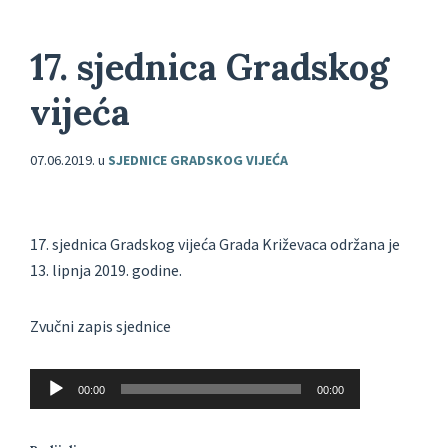
17. sjednica Gradskog
vijeća
07.06.2019.
u
SJEDNICE GRADSKOG VIJEĆA
17. sjednica Gradskog vijeća Grada Križevaca održana je
13. lipnja 2019. godine.
Zvučni zapis sjednice
Reproduktor
00:00
00:00
audiozapisa