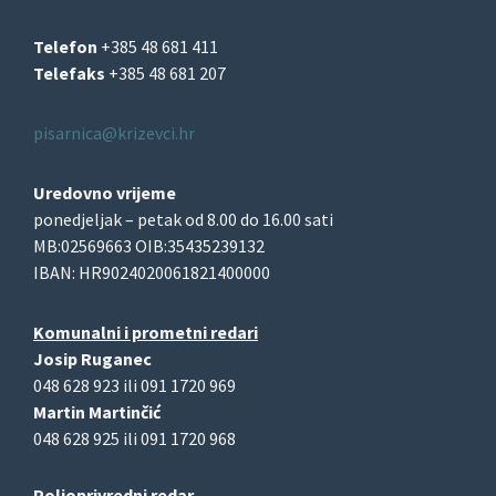
Telefon
+385 48 681 411
Telefaks
+385 48 681 207
pisarnica@krizevci.hr
Uredovno vrijeme
ponedjeljak – petak od 8.00 do 16.00 sati
MB:02569663 OIB:35435239132
IBAN: HR9024020061821400000
Komunalni i prometni redari
Josip Ruganec
048 628 923 ili 091 1720 969
Martin Martinčić
048 628 925 ili 091 1720 968
Poljoprivredni redar