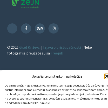
Facebook
TripAdvisor
Instagram
TikTok
© 2026
Grad Križevci
|
Izjava o pristupačnosti
| Neke
fotografije preuzete su sa
Freepik
Upravljajte pristankom na kolačiće
Da bismo pružili najbolje iskustvo, koristimo tehnologije poput kolačića za čuvanje i/il
pristup informacijama o uređaju. Suglasnost s ovim tehnologijama će nam omogućit
da obrađujemo podatke kao što su ponašanje pri pregledavanju ili jedinstveni ID-ovi
na ovoj web stranici. Nepristanak ili povlačenje suglasnosti može negativno utjecati
na određene karakteristike i funkcije.