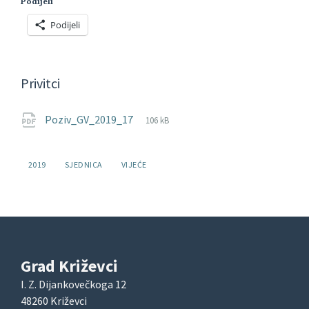
Podijeli
Podijeli
Privitci
File
pdf
File
Poziv_GV_2019_17
106 kB
extension:
size:
Oznake:
2019
SJEDNICA
VIJEĆE
Grad Križevci
I. Z. Dijankovečkoga 12
48260 Križevci