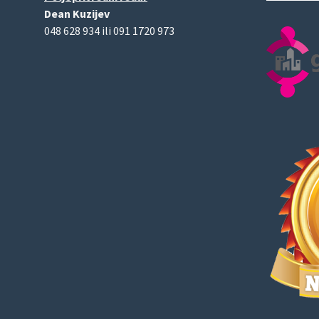
Dean Kuzijev
048 628 934 ili 091 1720 973