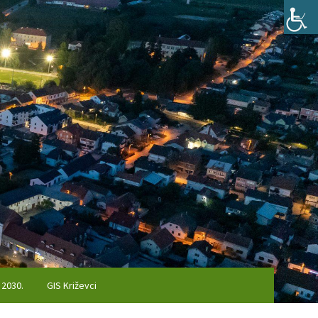
 2030.
GIS Križevci