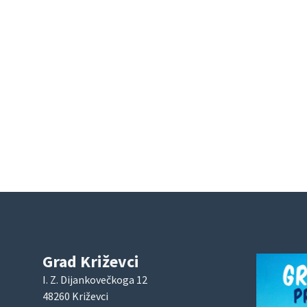
Grad Križevci
I. Z. Dijankovečkoga 12
48260 Križevci