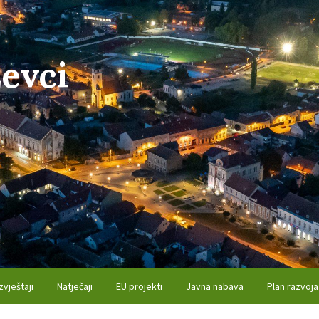
evci
zvještaji
Natječaji
EU projekti
Javna nabava
Plan razvoja