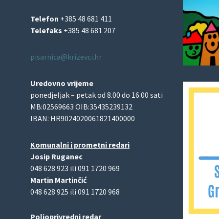
Telefon
+385 48 681 411
Telefaks
+385 48 681 207
pisarnica@krizevci.hr
Uredovno vrijeme
ponedjeljak – petak od 8.00 do 16.00 sati
MB:02569663 OIB:35435239132
IBAN: HR9024020061821400000
Komunalni i prometni redari
Josip Ruganec
048 628 923 ili 091 1720 969
Martin Martinčić
048 628 925 ili 091 1720 968
Poljoprivredni redar