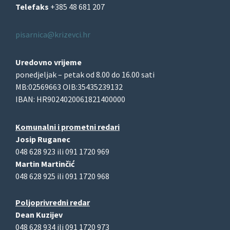
Telefaks
+385 48 681 207
pisarnica@krizevci.hr
Uredovno vrijeme
ponedjeljak – petak od 8.00 do 16.00 sati
MB:02569663 OIB:35435239132
IBAN: HR9024020061821400000
Komunalni i prometni redari
Josip Ruganec
048 628 923 ili 091 1720 969
Martin Martinčić
048 628 925 ili 091 1720 968
Poljoprivredni redar
Dean Kuzijev
048 628 934 ili 091 1720 973