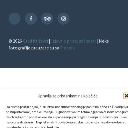
Facebook
TripAdvisor
Instagram
TikTok
© 2026
Grad Križevci
|
Izjava o pristupačnosti
| Neke
fotografije preuzete su sa
Freepik
Upravljajte pristankom na kolačiće
Da bismo pružili najbolje iskustvo, koristimo tehnologije poput kolačića za čuvanje i/il
pristup informacijama o uređaju. Suglasnost s ovim tehnologijama će nam omogućit
da obrađujemo podatke kao što su ponašanje pri pregledavanju ili jedinstveni ID-ovi
na ovoj web stranici. Nepristanak ili povlačenje suglasnosti može negativno utjecati
na određene karakteristike i funkcije.