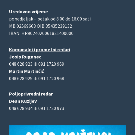
Uredovno vrijeme
ponedjeljak – petak od 8.00 do 16.00 sati
MB:02569663 OIB:35435239132
IBAN: HR9024020061821400000
Komunalni i prometni redari
Josip Ruganec
048 628 923 ili 091 1720 969
Martin Martinčić
048 628 925 ili 091 1720 968
Poljoprivredni redar
Dean Kuzijev
048 628 934 ili 091 1720 973