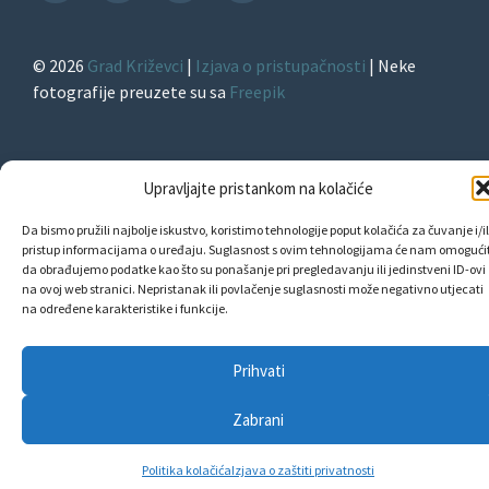
TikTok
© 2026
Grad Križevci
|
Izjava o pristupačnosti
| Neke
fotografije preuzete su sa
Freepik
Upravljajte pristankom na kolačiće
Da bismo pružili najbolje iskustvo, koristimo tehnologije poput kolačića za čuvanje i/il
pristup informacijama o uređaju. Suglasnost s ovim tehnologijama će nam omogućit
da obrađujemo podatke kao što su ponašanje pri pregledavanju ili jedinstveni ID-ovi
na ovoj web stranici. Nepristanak ili povlačenje suglasnosti može negativno utjecati
na određene karakteristike i funkcije.
Prihvati
Zabrani
Politika kolačića
Izjava o zaštiti privatnosti