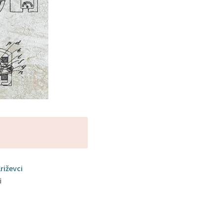
riževci
i