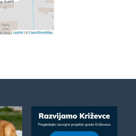
Leaflet
| ©
OpenStreetMap