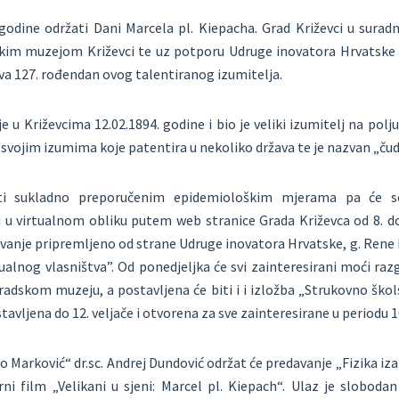
 godine održati Dani Marcela pl. Kiepacha. Grad Križevci u surad
skim muzejom Križevci te uz potporu Udruge inovatora Hrvatske o
ava 127. rođendan ovog talentiranog izumitelja.
e u Križevcima 12.02.1894. godine i bio je veliki izumitelj na polj
svojim izumima koje patentira u nekoliko država te je nazvan „ču
ti sukladno preporučenim epidemiološkim mjerama pa će se
 u virtualnom obliku putem web stranice Grada Križevca od 8. do 
davanje pripremljeno od strane Udruge inovatora Hrvatske, g. Rene
ualnog vlasništva”. Od ponedjeljka će svi zainteresirani moći raz
radskom muzeju, a postavljena će biti i i izložba „Strukovno šk
tavljena do 12. veljače i otvorena za sve zainteresirane u periodu 1
jo Marković“ dr.sc. Andrej Dundović održat će predavanje „Fizika iz
ni film „Velikani u sjeni: Marcel pl. Kiepach“. Ulaz je slobodan