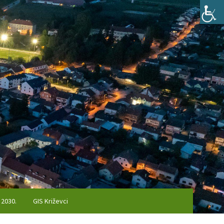
 2030.
GIS Križevci