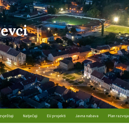
evci
zvještaji
Natječaji
EU projekti
Javna nabava
Plan razvoja