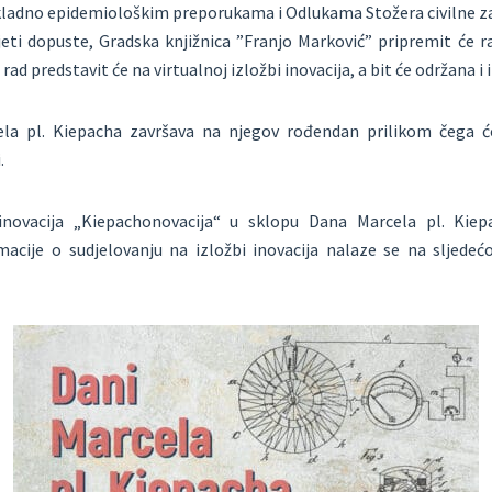
ukladno epidemiološkim preporukama i Odlukama Stožera civilne z
eti dopuste, Gradska knjižnica ”Franjo Marković” pripremit će r
ad predstavit će na virtualnoj izložbi inovacija, a bit će održana i 
ela pl. Kiepacha završava na njegov rođendan prilikom čega će
.
 inovacija „Kiepachonovacija“ u sklopu Dana Marcela pl. Kie
macije o sudjelovanju na izložbi inovacija nalaze se na sljedeć