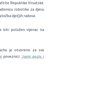
aštite Republike Hrvatske.
adionicu robotike za djecu
izložba dječjih radova.
 biti položen vijenac na
pacha je otvoreno za sve
oj poveznici:
Javni poziv i