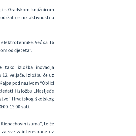
nji s Gradskom knjižnicom
držat će niz aktivnosti u
u elektrotehnike. Već sa 16
dom od djeteta“.
 tako izložba inovacija
12. veljače. Izložbu će uz
 Kajpa pod nazivom “Oblici
gledati i izložbu „Nasljeđe
olstvo“ Hrvatskog školskog
0:00-13:00 sati.
a Kiepachovih izuma“, te će
 za sve zainteresirane uz