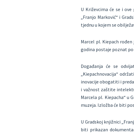
U Križevcima će se i ove
„Franjo Marković“ i Grad
tjednu u kojem se obiljež
Marcel pl. Kiepach rođen j
godina postaje poznat po 
Događanja će se odvija
„Kiepachnovacija“ održati
inovacije obogatiti i pre
i važnost zaštite intelekt
Marcela pl. Kiepacha“ u G
muzeja. Izložba će biti pos
U Gradskoj knjižnici „Fran
biti prikazan dokumentar