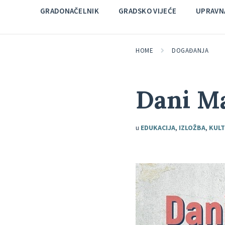
GRADONAČELNIK
GRADSKO VIJEĆE
UPRAVNA
HOME
DOGAĐANJA
Dani Ma
u
EDUKACIJA
,
IZLOŽBA
,
KUL