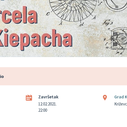
io
Završetak
Grad K
12.02.2021.
Križevc
22:00