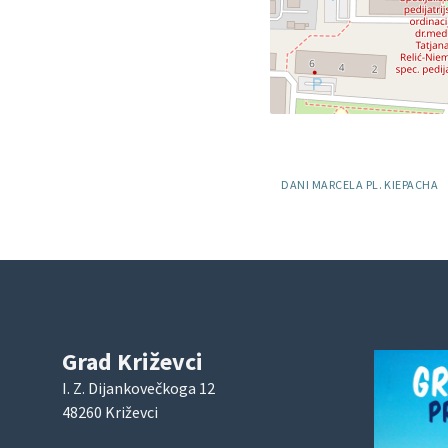
Oznake:
DANI MARCELA PL. KIEPACHA
Grad Križevci
I. Z. Dijankovečkoga 12
48260 Križevci