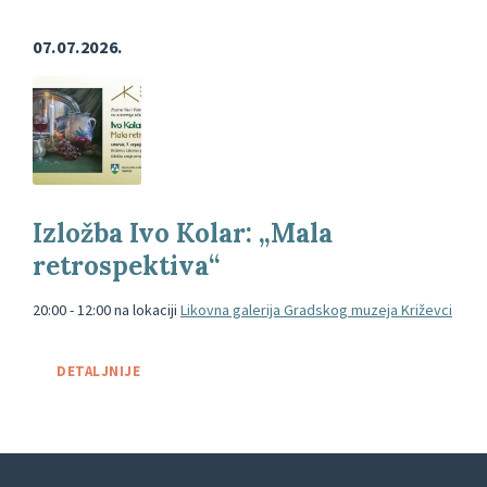
07.07.2026.
pozivnica-
kolar
Izložba Ivo Kolar: „Mala
retrospektiva“
20:00 - 12:00
na lokaciji
Likovna galerija Gradskog muzeja Križevci
DETALJNIJE