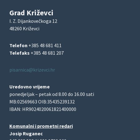
Grad Križevci
I. Z. Dijankovečkoga 12
48260 Križevci
Telefon
+385 48 681 411
Telefaks
+385 48 681 207
pisarnica@krizevci.hr
Uredovno vrijeme
ponedjeljak – petak od 8.00 do 16.00 sati
MB:02569663 OIB:35435239132
IBAN: HR9024020061821400000
Komunalni i prometni redari
Josip Ruganec