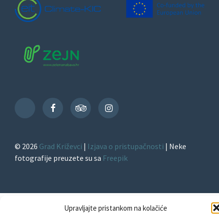
Facebook
TripAdvisor
Instagram
TikTok
© 2026
Grad Križevci
|
Izjava o pristupačnosti
| Neke
fotografije preuzete su sa
Freepik
Upravljajte pristankom na kolačiće