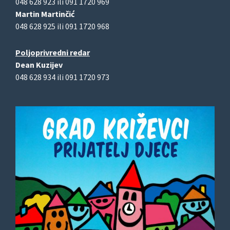
048 628 923 ili 091 1720 969
Martin Martinčić
048 628 925 ili 091 1720 968
Poljoprivredni redar
Dean Kuzijev
048 628 934 ili 091 1720 973