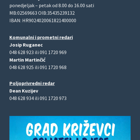
ponedjeljak – petak od 8.00 do 16.00 sati
MB:02569663 OIB:35435239132
IBAN: HR9024020061821400000
Komunalni i prometni redari
Josip Ruganec
048 628 923 ili 091 1720 969
Martin Martinčić
048 628 925 ili 091 1720 968
Poljoprivredni redar
Dean Kuzijev
048 628 934 ili 091 1720 973