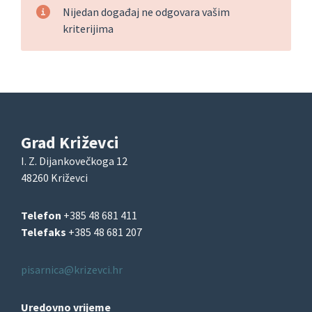
Nijedan događaj ne odgovara vašim
kriterijima
Grad Križevci
I. Z. Dijankovečkoga 12
48260 Križevci
Telefon
+385 48 681 411
Telefaks
+385 48 681 207
pisarnica@krizevci.hr
Uredovno vrijeme