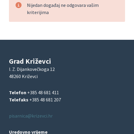
Nijedan događaj ne odgovara vašim
kriterijima
Grad Križevci
I. Z. Dijankovečkoga 12
48260 Križevci
Telefon
+385 48 681 411
Telefaks
+385 48 681 207
pisarnica@krizevci.hr
Uredovno vrijeme