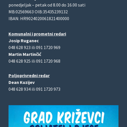
ponedjeljak – petak od 8.00 do 16.00 sati
MB:02569663 OIB:35435239132
IBAN: HR9024020061821400000
Komunalni i prometni redari
Josip Ruganec
048 628 923 ili 091 1720 969
Martin Martinčić
048 628 925 ili 091 1720 968
Poljoprivredni redar
Dean Kuzijev
048 628 934 ili 091 1720 973