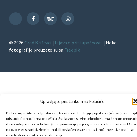
Facebook
TripAdvisor
Instagram
TikTok
© 2026
Grad Križevci
|
Izjava o pristupačnosti
| Neke
fotografije preuzete su sa
Freepik
Upravljajte pristankom na kolačiće
Da bismo pružili najbolje iskustvo, koristimo tehnologije poput kolačića za čuvanje i/il
pristup informacijama o uređaju. Suglasnost s ovim tehnologijama će nam omogućit
da obrađujemo podatke kao što su ponašanje pri pregledavanju ili jedinstveni ID-ovi
na ovoj web stranici. Nepristanak ili povlačenje suglasnosti može negativno utjecati
na određene karakteristike i funkcije.