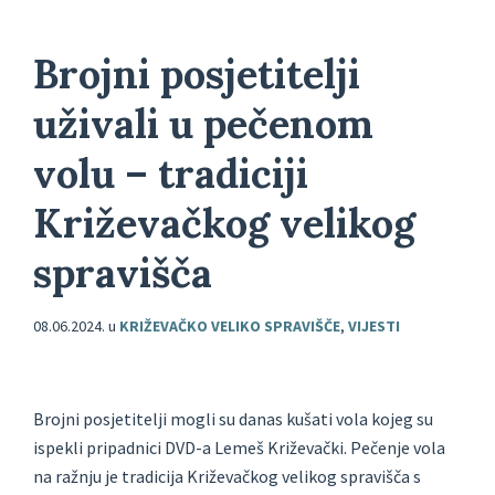
Brojni posjetitelji
uživali u pečenom
volu – tradiciji
Križevačkog velikog
spravišča
08.06.2024.
u
KRIŽEVAČKO VELIKO SPRAVIŠČE
,
VIJESTI
Brojni posjetitelji mogli su danas kušati vola kojeg su
ispekli pripadnici DVD-a Lemeš Križevački. Pečenje vola
na ražnju je tradicija Križevačkog velikog spravišča s