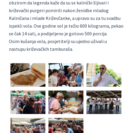
obzirom da legenda kaže da su se kalnički šljivari i
križevački purgeri pomirili nakon ženidbe mladog
Kalničana i mlade Križevčanke, a upravo su za tu svadbu
ispekli vola. Ove godine vol je težio 600 kilograma, pekao
se čak 14 sati, a podijeljeno je gotovo 500 porcija.
Osim kušanja vola, posjetitelji su ujedno uživali u
nastupu križevačkih tamburaša.