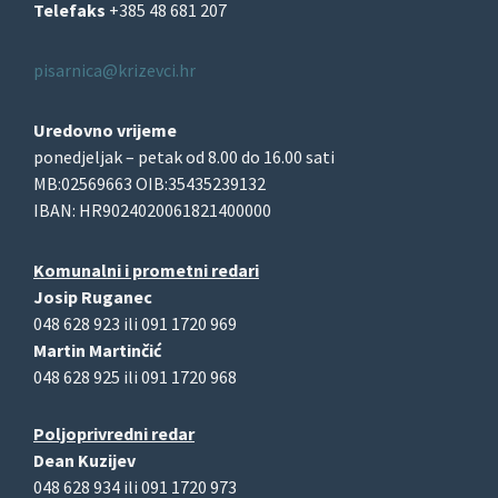
Telefaks
+385 48 681 207
pisarnica@krizevci.hr
Uredovno vrijeme
ponedjeljak – petak od 8.00 do 16.00 sati
MB:02569663 OIB:35435239132
IBAN: HR9024020061821400000
Komunalni i prometni redari
Josip Ruganec
048 628 923 ili 091 1720 969
Martin Martinčić
048 628 925 ili 091 1720 968
Poljoprivredni redar
Dean Kuzijev
048 628 934 ili 091 1720 973