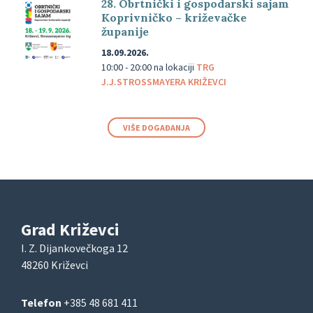
28. Obrtnički i gospodarski sajam
Koprivničko – križevačke
županije
18.09.2026.
10:00 - 20:00
na lokaciji
TRG
J.J.STROSSMAYERA KRIŽEVCI
VIŠE DOGAĐANJA
Grad Križevci
I. Z. Dijankovečkoga 12
48260 Križevci
Telefon
+385 48 681 411