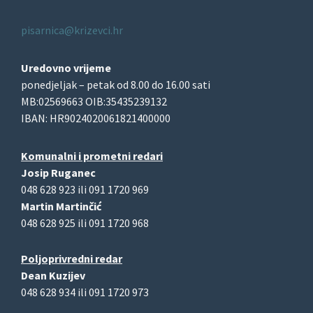
pisarnica@krizevci.hr
Uredovno vrijeme
ponedjeljak – petak od 8.00 do 16.00 sati
MB:02569663 OIB:35435239132
IBAN: HR9024020061821400000
Komunalni i prometni redari
Josip Ruganec
048 628 923 ili 091 1720 969
Martin Martinčić
048 628 925 ili 091 1720 968
Poljoprivredni redar
Dean Kuzijev
048 628 934 ili 091 1720 973