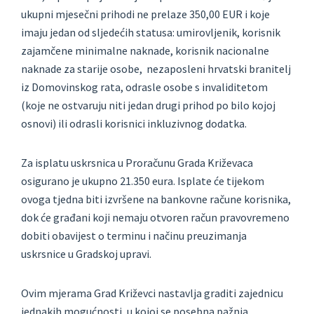
ukupni mjesečni prihodi ne prelaze 350,00 EUR i koje
imaju jedan od sljedećih statusa: umirovljenik, korisnik
zajamčene minimalne naknade, korisnik nacionalne
naknade za starije osobe, nezaposleni hrvatski branitelj
iz Domovinskog rata, odrasle osobe s invaliditetom
(koje ne ostvaruju niti jedan drugi prihod po bilo kojoj
osnovi) ili odrasli korisnici inkluzivnog dodatka.
Za isplatu uskrsnica u Proračunu Grada Križevaca
osigurano je ukupno 21.350 eura. Isplate će tijekom
ovoga tjedna biti izvršene na bankovne račune korisnika,
dok će građani koji nemaju otvoren račun pravovremeno
dobiti obavijest o terminu i načinu preuzimanja
uskrsnice u Gradskoj upravi.
Ovim mjerama Grad Križevci nastavlja graditi zajednicu
jednakih mogućnosti, u kojoj se posebna pažnja