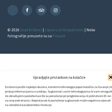
Facebook
TripAdvisor
Instagram
TikTok
© 2026
Grad Križevci
|
Izjava o pristupačnosti
| Neke
fotografije preuzete su sa
Freepik
Upravljajte pristankom na kolačiće
Da bismo pružili najbolje iskustvo, koristimo tehnologije poput kolačića za čuvanje i/il
pristup informacijama o uređaju. Suglasnost s ovim tehnologijama će nam omogućit
da obrađujemo podatke kao što su ponašanje pri pregledavanju ili jedinstveni ID-ovi
na ovoj web stranici. Nepristanak ili povlačenje suglasnosti može negativno utjecati
na određene karakteristike i funkcije.