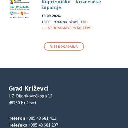
Koprivničko – križevačke
županije
18.09.2026.
10:00 - 20:00
na lokaciji
TRG
J.J.STROSSMAYERA KRIŽEVCI
VIŠE DOGAĐANJA
Grad Križevci
I. Z. Dijankovečkoga 12
48260 Križevci
Telefon
+385 48 681 411
Telefaks
+385 48 681 207