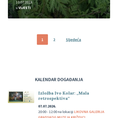
10.07.2023.
u
VIJESTI
Brojevi
1
2
Sljedeća
stranica
objava
KALENDAR DOGAĐANJA
Izložba Ivo Kolar: „Mala
retrospektiva“
07.07.2026.
20:00 - 12:00
na lokaciji
LIKOVNA GALERIJA
GRADSKOG MUZEJA KRIŽEVCI