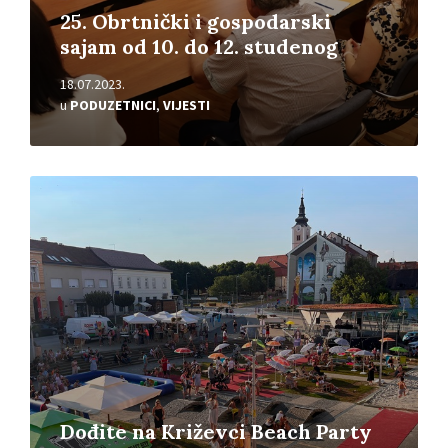
25. Obrtnički i gospodarski
sajam od 10. do 12. studenog
18.07.2023.
u
PODUZETNICI
,
VIJESTI
Pročitajte
više
Dođite na Križevci Beach Party