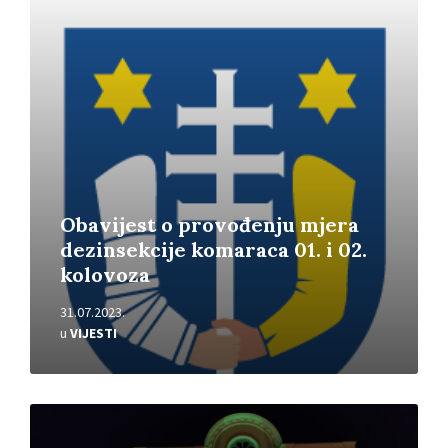
Pročitajte
više
Obavijest o provođenju mjera
dezinsekcije komaraca 01. i 02.
kolovoza
31.07.2023.
u
VIJESTI
Pročitajte
više