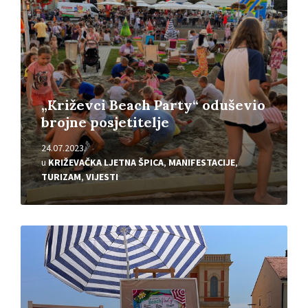
„Križevci Beach Party“ oduševio
brojne posjetitelje
24.07.2023.
u
KRIŽEVAČKA LJETNA ŠPICA
,
MANIFESTACIJE
,
TURIZAM
,
VIJESTI
Pročitajte
više