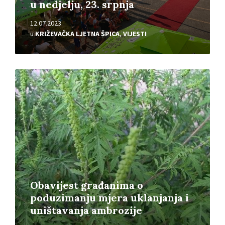
u nedjelju, 23. srpnja
12.07.2023.
u
KRIŽEVAČKA LJETNA ŠPICA
,
VIJESTI
Pročitajte
više
Obavijest građanima o
poduzimanju mjera uklanjanja i
uništavanja ambrozije