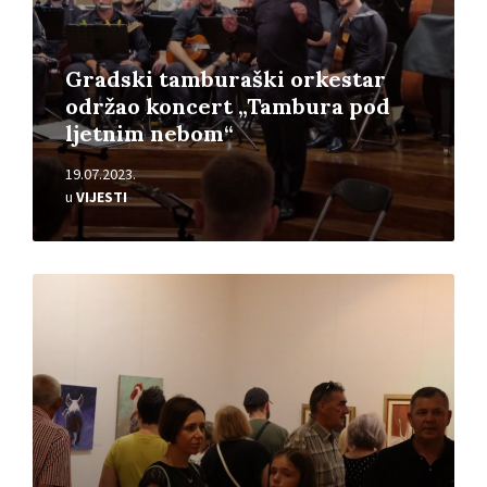
Gradski tamburaški orkestar
održao koncert „Tambura pod
ljetnim nebom“
19.07.2023.
u
VIJESTI
Pročitajte
više