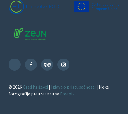
Facebook
TripAdvisor
Instagram
TikTok
© 2026
Grad Križevci
|
Izjava o pristupačnosti
| Neke
fotografije preuzete su sa
Freepik