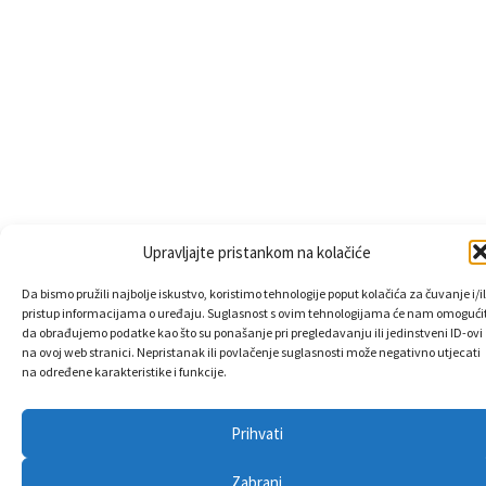
Upravljajte pristankom na kolačiće
Da bismo pružili najbolje iskustvo, koristimo tehnologije poput kolačića za čuvanje i/il
pristup informacijama o uređaju. Suglasnost s ovim tehnologijama će nam omogućit
da obrađujemo podatke kao što su ponašanje pri pregledavanju ili jedinstveni ID-ovi
na ovoj web stranici. Nepristanak ili povlačenje suglasnosti može negativno utjecati
na određene karakteristike i funkcije.
Prihvati
Zabrani