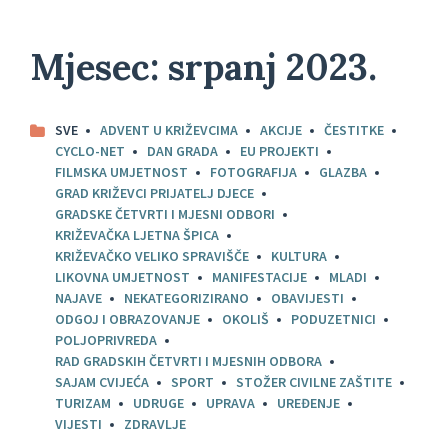
Mjesec:
srpanj 2023.
SVE
ADVENT U KRIŽEVCIMA
AKCIJE
ČESTITKE
CYCLO-NET
DAN GRADA
EU PROJEKTI
FILMSKA UMJETNOST
FOTOGRAFIJA
GLAZBA
GRAD KRIŽEVCI PRIJATELJ DJECE
GRADSKE ČETVRTI I MJESNI ODBORI
KRIŽEVAČKA LJETNA ŠPICA
KRIŽEVAČKO VELIKO SPRAVIŠČE
KULTURA
LIKOVNA UMJETNOST
MANIFESTACIJE
MLADI
NAJAVE
NEKATEGORIZIRANO
OBAVIJESTI
ODGOJ I OBRAZOVANJE
OKOLIŠ
PODUZETNICI
POLJOPRIVREDA
RAD GRADSKIH ČETVRTI I MJESNIH ODBORA
SAJAM CVIJEĆA
SPORT
STOŽER CIVILNE ZAŠTITE
TURIZAM
UDRUGE
UPRAVA
UREĐENJE
VIJESTI
ZDRAVLJE