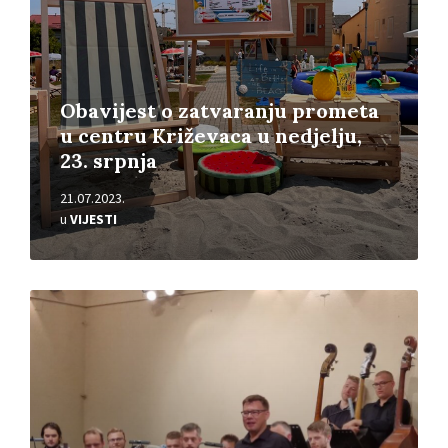
Obavijest o zatvaranju prometa
u centru Križevaca u nedjelju,
23. srpnja
21.07.2023.
u
VIJESTI
Pročitajte
više