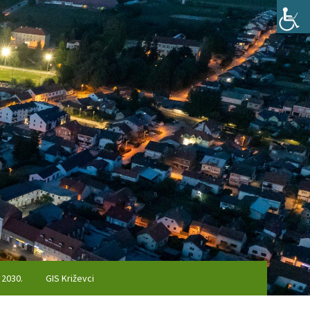
 2030.
GIS Križevci