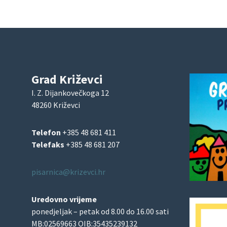
Grad Križevci
I. Z. Dijankovečkoga 12
48260 Križevci
Telefon
+385 48 681 411
Telefaks
+385 48 681 207
pisarnica@krizevci.hr
Uredovno vrijeme
ponedjeljak – petak od 8.00 do 16.00 sati
MB:02569663 OIB:35435239132