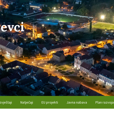
evci
zvještaji
Natječaji
EU projekti
Javna nabava
Plan razvoja