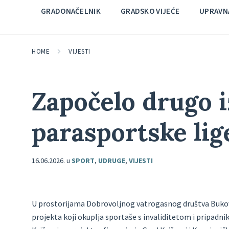
GRADONAČELNIK
GRADSKO VIJEĆE
UPRAVNA
HOME
VIJESTI
Započelo drugo 
parasportske lig
16.06.2026.
u
SPORT
,
UDRUGE
,
VIJESTI
U prostorijama Dobrovoljnog vatrogasnog društva Bukovj
projekta koji okuplja sportaše s invaliditetom i pripadni