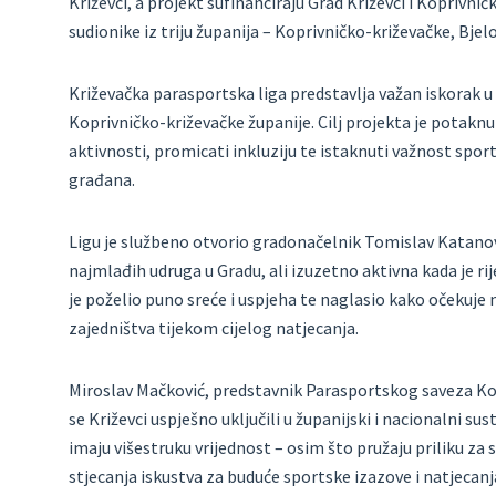
Križevci, a projekt sufinanciraju Grad Križevci i Koprivni
sudionike iz triju županija – Koprivničko-križevačke, Bje
Križevačka parasportska liga predstavlja važan iskorak u
Koprivničko-križevačke županije. Cilj projekta je potaknu
aktivnosti, promicati inkluziju te istaknuti važnost sport
građana.
Ligu je službeno otvorio gradonačelnik Tomislav Katanovi
najmlađih udruga u Gradu, ali izuzetno aktivna kada je ri
je poželio puno sreće i uspjeha te naglasio kako očekuje
zajedništva tijekom cijelog natjecanja.
Miroslav Mačković, predstavnik Parasportskog saveza Kopr
se Križevci uspješno uključili u županijski i nacionalni su
imaju višestruku vrijednost – osim što pružaju priliku za
stjecanja iskustva za buduće sportske izazove i natjecanj