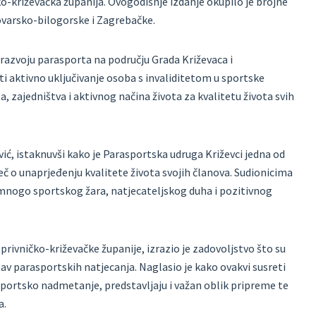
čko-križevačka županija. Ovogodišnje izdanje okupilo je brojne
lovarsko-bilogorske i Zagrebačke.
 razvoju parasporta na području Grada Križevaca i
ti aktivno uključivanje osoba s invaliditetom u sportske
a, zajedništva i aktivnog načina života za kvalitetu života svih
ć, istaknuvši kako je Parasportska udruga Križevci jedna od
ječ o unaprjeđenju kvalitete života svojih članova. Sudionicima
 mnogo sportskog žara, natjecateljskog duha i pozitivnog
ivničko-križevačke županije, izrazio je zadovoljstvo što su
stav parasportskih natjecanja. Naglasio je kako ovakvi susreti
 sportsko nadmetanje, predstavljaju i važan oblik pripreme te
a.