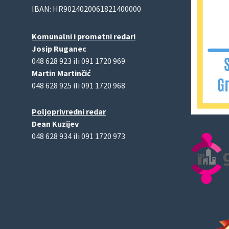
IBAN: HR9024020061821400000
Komunalni i prometni redari
Josip Ruganec
048 628 923 ili 091 1720 969
Martin Martinčić
048 628 925 ili 091 1720 968
Poljoprivredni redar
Dean Kuzijev
048 628 934 ili 091 1720 973