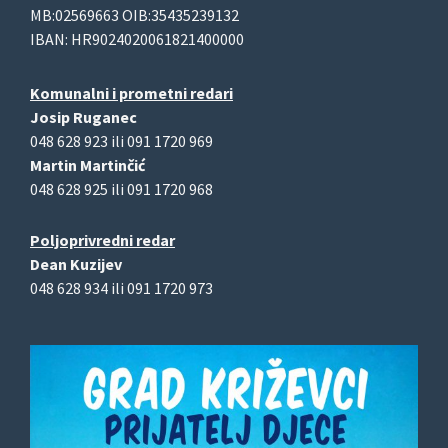
MB:02569663 OIB:35435239132
IBAN: HR9024020061821400000
Komunalni i prometni redari
Josip Ruganec
048 628 923 ili 091 1720 969
Martin Martinčić
048 628 925 ili 091 1720 968
Poljoprivredni redar
Dean Kuzijev
048 628 934 ili 091 1720 973