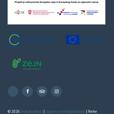
Facebook
TripAdvisor
Instagram
TikTok
© 2026
Grad Križevci
|
Izjava o pristupačnosti
| Neke