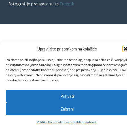
fotografije preuzete su sa
Freepik
Upravljajte pristankom na kolačiće
Da bismo pružili najbolje iskustvo, koristimo tehnologije poput kolačića za čuvanje i/il
pristup informacijama o uređaju. Suglasnost s ovim tehnologijama će nam omogućit
da obrađujemo podatke kao što su ponašanje pri pregledavanju ili jedinstveni ID-ovi
na ovoj web stranici. Nepristanak ili povlačenje suglasnosti može negativno utjecati
na određene karakteristike i funkcije.
Prihvati
Zabrani
Politika kolačića
Izjava o zaštiti privatnosti