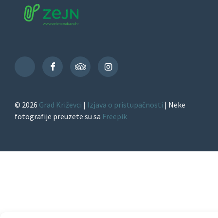
Facebook
TripAdvisor
Instagram
TikTok
© 2026
Grad Križevci
|
Izjava o pristupačnosti
| Neke
fotografije preuzete su sa
Freepik