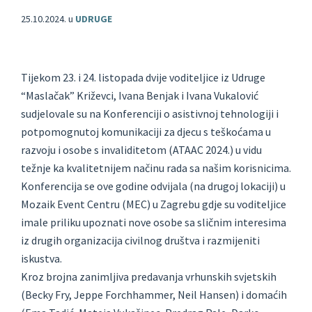
25.10.2024.
u
UDRUGE
Tijekom 23. i 24. listopada dvije voditeljice iz Udruge
“Maslačak” Križevci, Ivana Benjak i Ivana Vukalović
sudjelovale su na Konferenciji o asistivnoj tehnologiji i
potpomognutoj komunikaciji za djecu s teškoćama u
razvoju i osobe s invaliditetom (ATAAC 2024.) u vidu
težnje ka kvalitetnijem načinu rada sa našim korisnicima.
Konferencija se ove godine odvijala (na drugoj lokaciji) u
Mozaik Event Centru (MEC) u Zagrebu gdje su voditeljice
imale priliku upoznati nove osobe sa sličnim interesima
iz drugih organizacija civilnog društva i razmijeniti
iskustva.
Kroz brojna zanimljiva predavanja vrhunskih svjetskih
(Becky Fry, Jeppe Forchhammer, Neil Hansen) i domaćih