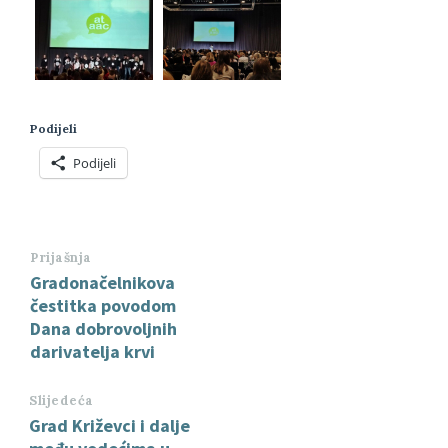
Podijeli
Podijeli
Prijašnja
Gradonačelnikova
čestitka povodom
Dana dobrovoljnih
darivatelja krvi
Slijedeća
Grad Križevci i dalje