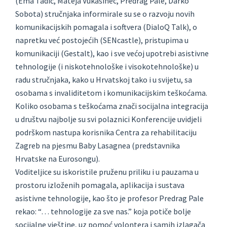
(Ema Tadić, Mateja Vukašinec, Predrag Pale, Darko
Sobota) stručnjaka informirale su se o razvoju novih
komunikacijskih pomagala i softvera (DialoQ Talk), o
napretku već postojećih (SENcastle), pristupima u
komunikaciji (Gestalt), kao i sve većoj upotrebi asistivne
tehnologije (i niskotehnološke i visokotehnološke) u
radu stručnjaka, kako u Hrvatskoj tako i u svijetu, sa
osobama s invaliditetom i komunikacijskim teškoćama.
Koliko osobama s teškoćama znači socijalna integracija
u društvu najbolje su svi polaznici Konferencije uvidjeli
podrškom nastupa korisnika Centra za rehabilitaciju
Zagreb na pjesmu Baby Lasagnea (predstavnika
Hrvatske na Eurosongu).
Voditeljice su iskoristile pruženu priliku i u pauzama u
prostoru izloženih pomagala, aplikacija i sustava
asistivne tehnologije, kao što je profesor Predrag Pale
rekao: “… tehnologije za sve nas.” koja potiče bolje
socijalne vještine, uz pomoć volontera i samih izlagača