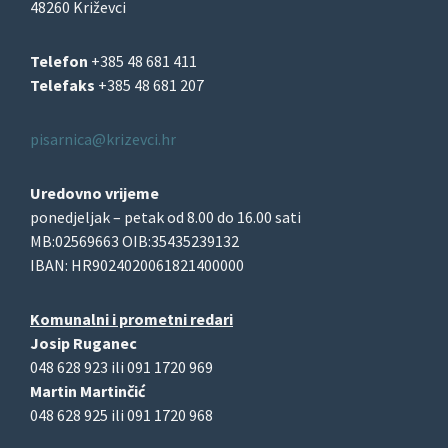
48260 Križevci
Telefon
+385 48 681 411
Telefaks
+385 48 681 207
pisarnica@krizevci.hr
Uredovno vrijeme
ponedjeljak – petak od 8.00 do 16.00 sati
MB:02569663 OIB:35435239132
IBAN: HR9024020061821400000
Komunalni i prometni redari
Josip Ruganec
048 628 923 ili 091 1720 969
Martin Martinčić
048 628 925 ili 091 1720 968