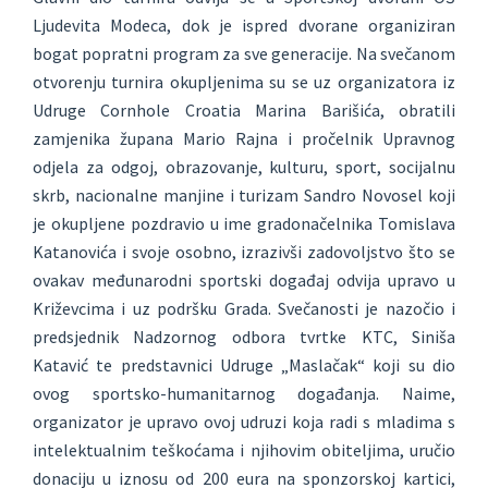
Ljudevita Modeca, dok je ispred dvorane organiziran
bogat popratni program za sve generacije. Na svečanom
otvorenju turnira okupljenima su se uz organizatora iz
Udruge Cornhole Croatia Marina Barišića, obratili
zamjenika župana Mario Rajna i pročelnik Upravnog
odjela za odgoj, obrazovanje, kulturu, sport, socijalnu
skrb, nacionalne manjine i turizam Sandro Novosel koji
je okupljene pozdravio u ime gradonačelnika Tomislava
Katanovića i svoje osobno, izrazivši zadovoljstvo što se
ovakav međunarodni sportski događaj odvija upravo u
Križevcima i uz podršku Grada. Svečanosti je nazočio i
predsjednik Nadzornog odbora tvrtke KTC, Siniša
Katavić te predstavnici Udruge „Maslačak“ koji su dio
ovog sportsko-humanitarnog događanja. Naime,
organizator je upravo ovoj udruzi koja radi s mladima s
intelektualnim teškoćama i njihovim obiteljima, uručio
donaciju u iznosu od 200 eura na sponzorskoj kartici,