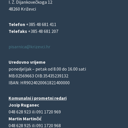
I. Z. Dijankovečkoga 12
48260 Križevci
Telefon
+385 48 681 411
Telefaks
+385 48 681 207
pisarnica@krizevci.hr
Uredovno vrijeme
ponedjeljak – petak od 8.00 do 16.00 sati
MB:02569663 OIB:35435239132
IBAN: HR9024020061821400000
Komunalni i prometni redari
Josip Ruganec
048 628 923 ili 091 1720 969
Martin Martinčić
048 628 925 ili 091 1720 968