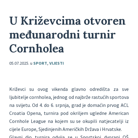
U Križevcima otvoren
međunarodni turnir
Cornholea
05.07.2025.
u
SPORT
,
VIJESTI
Križevci su ovog vikenda glavno odredišta za sve
ljubitelje cornholea, jednog od najbrže rastućih sportova
na svijetu. Od 4. do 6. srpnja, grad je domaćin prvog ACL
Croatia Opena, turnira pod okriljem ugledne American
Cornhole League na kojem su se okupili natjecatelji iz
cijele Europe, Sjedinjenih Američkih Država i Hrvatske.
Glavni dio turnira odvija se u Sportskoj dvorani OŠ