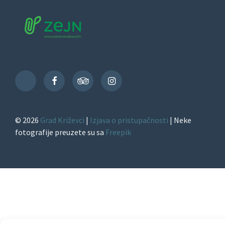
Facebook
TripAdvisor
Instagram
TikTok
© 2026
Grad Križevci
|
Izjava o pristupačnosti
| Neke
fotografije preuzete su sa
Freepik