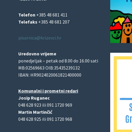
Telefon
+385 48 681 411
Telefaks
+385 48 681 207
pisarnica@krizevci.hr
Uredovno vrijeme
ponedjeljak – petak od 8.00 do 16.00 sati
MB:02569663 OIB:35435239132
IBAN: HR9024020061821400000
Komunalni i prometni redari
Josip Ruganec
048 628 923 ili 091 1720 969
Martin Martinčić
048 628 925 ili 091 1720 968