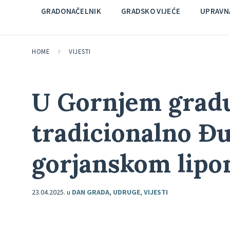
GRADONAČELNIK
GRADSKO VIJEĆE
UPRAVNA
HOME
VIJESTI
U Gornjem grad
tradicionalno Đ
gorjanskom lip
23.04.2025.
u
DAN GRADA
,
UDRUGE
,
VIJESTI