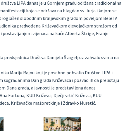
 društva LIPA danas je u Gornjem gradu održana tradicionalna
nifestaciji koja se održava na blagdan sv. Jurja i kojom se
ac proglašen slobodnim kraljevskim gradom poveljom Bele IV.
 sudionika predvođena Križevačkom djevojačkom stražom od
postavljanjem vijenaca na kuće Alberta Štrige, Franje
la predsjednica Društva Danijela Švagelj uz zahvalu svima na
niku Mariju Rajnu koji je posebno pohvalio Društvo LIPA i
vim sugrađanima Dan grada Križevaca i pozvao ih da prelistaju
om Dana grada, a javnosti je predstavljena danas.
a Fortuna, KUD Križevci, Dječji vrtić Križevci, KUU
odeca, Križevačke mažoretkinje i Zdravko Muretić.