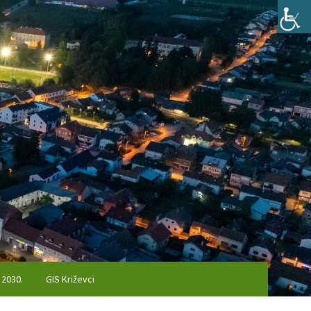
 2030.
GIS Križevci