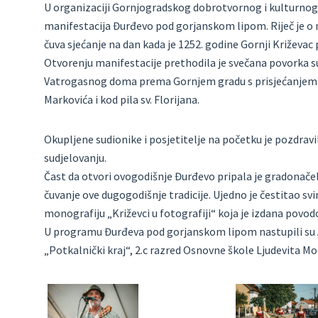
U organizaciji Gornjogradskog dobrotvornog i kulturnog
manifestacija Đurđevo pod gorjanskom lipom. Riječ je o ma
čuva sjećanje na dan kada je 1252. godine Gornji Križev
Otvorenju manifestacije prethodila je svečana povorka
Vatrogasnog doma prema Gornjem gradu s prisjećanjem i 
Markovića i kod pila sv. Florijana.
Okupljene sudionike i posjetitelje na početku je pozdravi
sudjelovanju.
Čast da otvori ovogodišnje Đurđevo pripala je gradonačel
čuvanje ove dugogodišnje tradicije. Ujedno je čestitao s
monografiju „Križevci u fotografiji“ koja je izdana povod
U programu Đurđeva pod gorjanskom lipom nastupili su An
„Potkalnički kraj“, 2.c razred Osnovne škole Ljudevita M