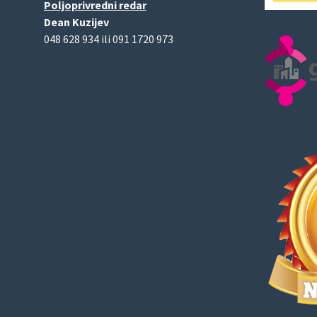
Poljoprivredni redar
Dean Kuzijev
048 628 934 ili 091 1720 973