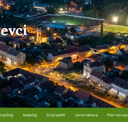
evci
zvještaji
Natječaji
EU projekti
Javna nabava
Plan razvoja