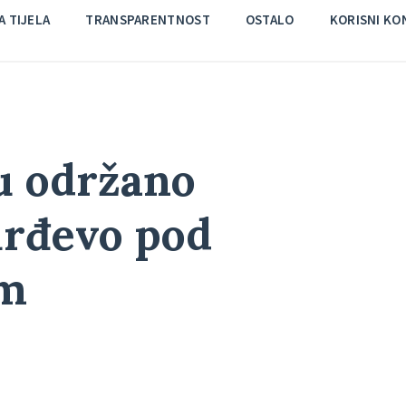
 TIJELA
TRANSPARENTNOST
OSTALO
KORISNI KO
u održano
urđevo pod
om