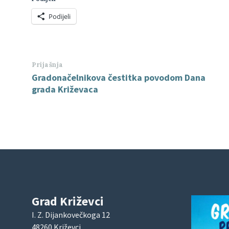
Podijeli
Prijašnja
Gradonačelnikova čestitka povodom Dana
grada Križevaca
Grad Križevci
I. Z. Dijankovečkoga 12
48260 Križevci