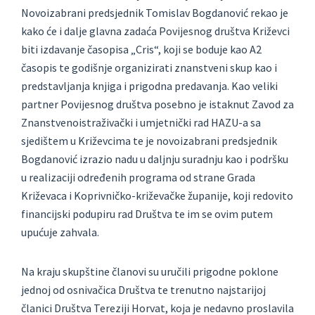
Novoizabrani predsjednik Tomislav Bogdanović rekao je
kako će i dalje glavna zadaća Povijesnog društva Križevci
biti izdavanje časopisa „Cris“, koji se boduje kao A2
časopis te godišnje organizirati znanstveni skup kao i
predstavljanja knjiga i prigodna predavanja. Kao veliki
partner Povijesnog društva posebno je istaknut Zavod za
Znanstvenoistraživački i umjetnički rad HAZU-a sa
sjedištem u Križevcima te je novoizabrani predsjednik
Bogdanović izrazio nadu u daljnju suradnju kao i podršku
u realizaciji određenih programa od strane Grada
Križevaca i Koprivničko-križevačke županije, koji redovito
financijski podupiru rad Društva te im se ovim putem
upućuje zahvala.
Na kraju skupštine članovi su uručili prigodne poklone
jednoj od osnivačica Društva te trenutno najstarijoj
članici Društva Tereziji Horvat, koja je nedavno proslavila