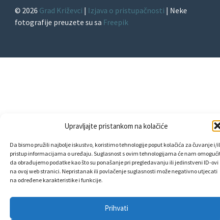
© 2026
Grad Križevci
|
Izjava o pristupačnosti
| Neke
fotografije preuzete su sa
Freepik
Upravljajte pristankom na kolačiće
Da bismo pružili najbolje iskustvo, koristimo tehnologije poput kolačića za čuvanje i/il
pristup informacijama o uređaju. Suglasnost s ovim tehnologijama će nam omogućit
da obrađujemo podatke kao što su ponašanje pri pregledavanju ili jedinstveni ID-ovi
na ovoj web stranici. Nepristanak ili povlačenje suglasnosti može negativno utjecati
na određene karakteristike i funkcije.
Prihvati