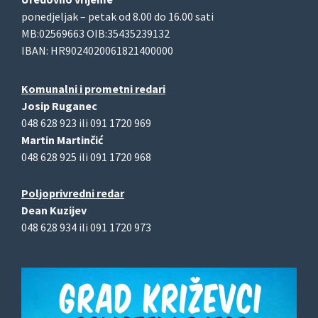
ponedjeljak – petak od 8.00 do 16.00 sati
MB:02569663 OIB:35435239132
IBAN: HR9024020061821400000
Komunalni i prometni redari
Josip Ruganec
048 628 923 ili 091 1720 969
Martin Martinčić
048 628 925 ili 091 1720 968
Poljoprivredni redar
Dean Kuzijev
048 628 934 ili 091 1720 973