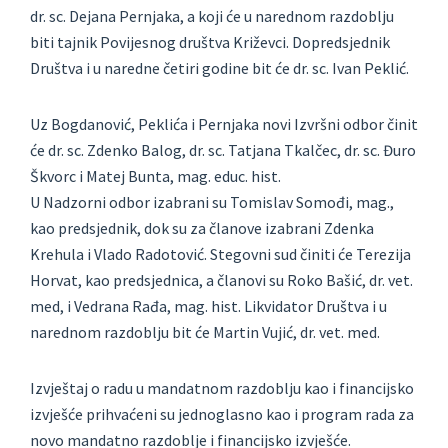
dr. sc. Dejana Pernjaka, a koji će u narednom razdoblju
biti tajnik Povijesnog društva Križevci. Dopredsjednik
Društva i u naredne četiri godine bit će dr. sc. Ivan Peklić.
Uz Bogdanović, Peklića i Pernjaka novi Izvršni odbor činit
će dr. sc. Zdenko Balog, dr. sc. Tatjana Tkalčec, dr. sc. Đuro
Škvorc i Matej Bunta, mag. educ. hist.
U Nadzorni odbor izabrani su Tomislav Somođi, mag.,
kao predsjednik, dok su za članove izabrani Zdenka
Krehula i Vlado Radotović. Stegovni sud činiti će Terezija
Horvat, kao predsjednica, a članovi su Roko Bašić, dr. vet.
med, i Vedrana Rađa, mag. hist. Likvidator Društva i u
narednom razdoblju bit će Martin Vujić, dr. vet. med.
Izvještaj o radu u mandatnom razdoblju kao i financijsko
izvješće prihvaćeni su jednoglasno kao i program rada za
novo mandatno razdoblje i financijsko izvješće.