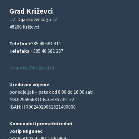
Grad Križevci
I. Z. Dijankovečkoga 12
48260 Križevci
Telefon
+385 48 681 411
Telefaks
+385 48 681 207
pisarnica@krizevci.hr
Uredovno vrijeme
ponedjeljak – petak od 8.00 do 16.00 sati
MB:02569663 OIB:35435239132
IBAN: HR9024020061821400000
Komunalni i prometni redari
Josip Ruganec
048 628 923 ili 091 1720 969