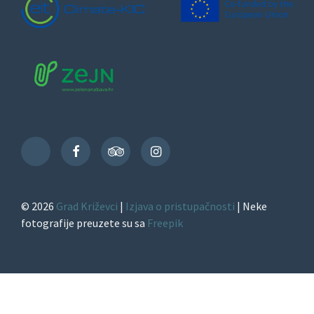
Facebook
TripAdvisor
Instagram
TikTok
© 2026
Grad Križevci
|
Izjava o pristupačnosti
| Neke
fotografije preuzete su sa
Freepik