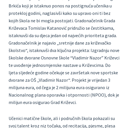
Brkića koji je istaknuo ponos na postignuća učenika u
protekloj godini, naglasivši kako su upravo oni ti bez
kojih škola ne bi mogla postojati. Gradonačelnik Grada
Križevaca Tomislav Katanović pridružio se čestitkama,
istaknuvši da su djeca jedan od najvećih prioriteta grada.
Gradonačelnik je najavio „sretnije dane za križevačko
školstvo“, istaknuvši dva ključna projekta: Izgradnju nove
školske dvorane Osnovne škole “Vladimir Nazor” Križevci
te uvođenje jednosmjenske nastave u Križevcima. Do
ljeta sljedeće godine očekuje se završetak nove sportske
dvorane za OŠ „Vladimir Nazor“. Projekt je vrijedan 3
milijuna eura, od čega je 2 milijuna eura osigurano iz
Nacionalnog plana oporavka i otpornosti (NPOO), dok je
milijun eura osigurao Grad Križevci.
Učenici matične škole, ali i područnih škola pokazali su
svoj talent kroz niz točaka, od recitacija, pjesme, plesa