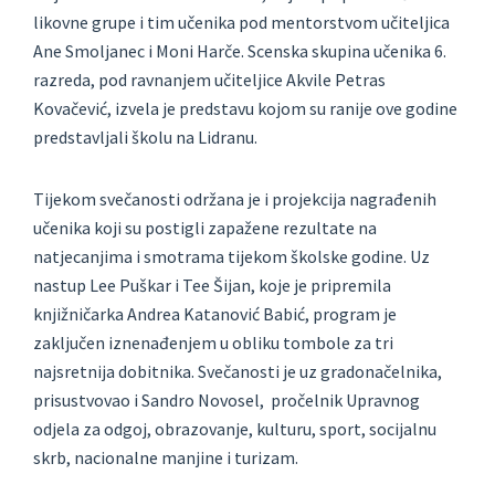
likovne grupe i tim učenika pod mentorstvom učiteljica
Ane Smoljanec i Moni Harče. Scenska skupina učenika 6.
razreda, pod ravnanjem učiteljice Akvile Petras
Kovačević, izvela je predstavu kojom su ranije ove godine
predstavljali školu na Lidranu.
Tijekom svečanosti održana je i projekcija nagrađenih
učenika koji su postigli zapažene rezultate na
natjecanjima i smotrama tijekom školske godine. Uz
nastup Lee Puškar i Tee Šijan, koje je pripremila
knjižničarka Andrea Katanović Babić, program je
zaključen iznenađenjem u obliku tombole za tri
najsretnija dobitnika. Svečanosti je uz gradonačelnika,
prisustvovao i Sandro Novosel, pročelnik Upravnog
odjela za odgoj, obrazovanje, kulturu, sport, socijalnu
skrb, nacionalne manjine i turizam.