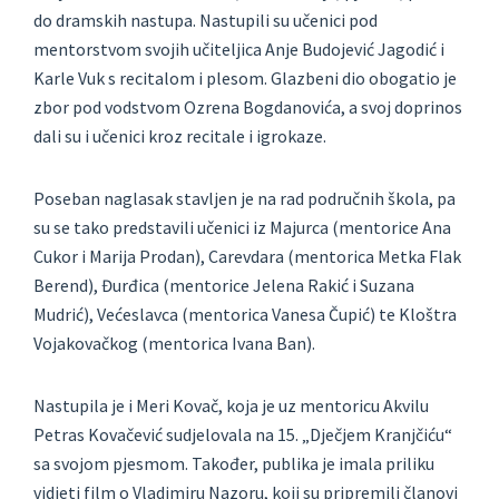
do dramskih nastupa. Nastupili su učenici pod
mentorstvom svojih učiteljica Anje Budojević Jagodić i
Karle Vuk s recitalom i plesom. Glazbeni dio obogatio je
zbor pod vodstvom Ozrena Bogdanovića, a svoj doprinos
dali su i učenici kroz recitale i igrokaze.
Poseban naglasak stavljen je na rad područnih škola, pa
su se tako predstavili učenici iz Majurca (mentorice Ana
Cukor i Marija Prodan), Carevdara (mentorica Metka Flak
Berend), Đurđica (mentorice Jelena Rakić i Suzana
Mudrić), Većeslavca (mentorica Vanesa Čupić) te Kloštra
Vojakovačkog (mentorica Ivana Ban).
Nastupila je i Meri Kovač, koja je uz mentoricu Akvilu
Petras Kovačević sudjelovala na 15. „Dječjem Kranjčiću“
sa svojom pjesmom. Također, publika je imala priliku
vidjeti film o Vladimiru Nazoru, koji su pripremili članovi