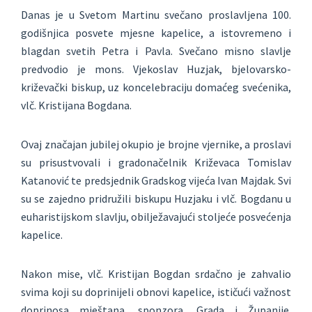
Danas je u Svetom Martinu svečano proslavljena 100.
godišnjica posvete mjesne kapelice, a istovremeno i
blagdan svetih Petra i Pavla. Svečano misno slavlje
predvodio je mons. Vjekoslav Huzjak, bjelovarsko-
križevački biskup, uz koncelebraciju domaćeg svećenika,
vlč. Kristijana Bogdana.
Ovaj značajan jubilej okupio je brojne vjernike, a proslavi
su prisustvovali i gradonačelnik Križevaca Tomislav
Katanović te predsjednik Gradskog vijeća Ivan Majdak. Svi
su se zajedno pridružili biskupu Huzjaku i vlč. Bogdanu u
euharistijskom slavlju, obilježavajući stoljeće posvećenja
kapelice.
Nakon mise, vlč. Kristijan Bogdan srdačno je zahvalio
svima koji su doprinijeli obnovi kapelice, ističući važnost
doprinosa mještana, sponzora, Grada i Županije.