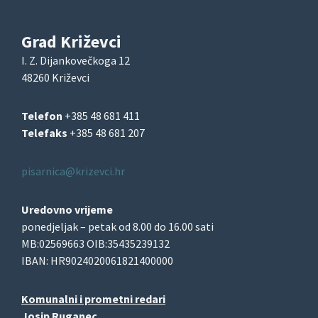
Grad Križevci
I. Z. Dijankovečkoga 12
48260 Križevci
Telefon
+385 48 681 411
Telefaks
+385 48 681 207
pisarnica@krizevci.hr
Uredovno vrijeme
ponedjeljak – petak od 8.00 do 16.00 sati
MB:02569663 OIB:35435239132
IBAN: HR9024020061821400000
Komunalni i prometni redari
Josip Ruganec