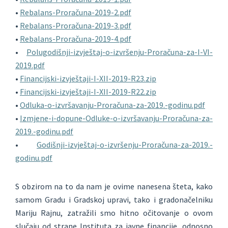
•
Rebalans-Proračuna-2019-2.pdf
•
Rebalans-Proračuna-2019-3.pdf
•
Rebalans-Proračuna-2019-4.pdf
•
Polugodišnji-izvještaj-o-izvršenju-Proračuna-za-I-VI-
2019.pdf
•
Financijski-izvještaji-I-XII-2019-R23.zip
•
Financijski-izvještaji-I-XII-2019-R22.zip
•
Odluka-o-izvršavanju-Proračuna-za-2019.-godinu.pdf
•
Izmjene-i-dopune-Odluke-o-izvršavanju-Proračuna-za-
2019.-godinu.pdf
•
Godišnji-izvještaj-o-izvršenju-Proračuna-za-2019.-
godinu.pdf
S obzirom na to da nam je ovime nanesena šteta, kako
samom Gradu i Gradskoj upravi, tako i gradonačelniku
Mariju Rajnu, zatražili smo hitno očitovanje o ovom
slučaju od strane Instituta za javne financije, odnosno