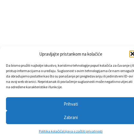
Upravljajte pristankom na kolačiće
Da bismo pružili najbolje iskustvo, koristimo tehnologije poput kolačića za čuvanje i/il
pristup informacijama o uređaju. Suglasnost s ovim tehnologijama će nam omogućit
da obrađujemo podatke kao što su ponašanje pri pregledavanju ili jedinstveni ID-ovi
na ovoj web stranici. Nepristanak ili povlačenje suglasnosti može negativno utjecati
na određene karakteristike i funkcije.
Prihvati
Zabrani
Politika kolačića
Izjava o zaštiti privatnosti