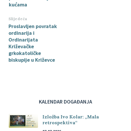
kućama
Slijedeća
Proslavljen povratak
ordinarija i
Ordinarijata
Križevačke
grkokatoličke
biskupije u Križevce
KALENDAR DOGAĐANJA
Izložba Ivo Kolar: „Mala
retrospektiva“