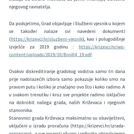
njegovog ravnatelja.
Da podsjetimo, Grad objavljuje i Službeni vjesnik u kojem
se također nalaze svi navedeni dokumenti
(
https://krizevci.hr/sluzbeni-vjesnik
), kao i polugodišnje
izvješće za 2019 godinu :
https://krizevci.hr/wp-
content/uploads/2019/10/Broj04_19.pdf
.
Ovakvo diskreditiranje gradskog vodstva samo tri dana
prije nadolazećih izbora samo pokazuje koliko smo na
pravom putu i koliko je značajno ovo što i kako radimo. A
u svakom trenutku i kroz sve projekte radimo isključivo
na dobrobit našega grada, naših Križevaca i njegovih
stanovnika.
Stanovnici grada Križevaca maksimalno su obaviješteni,
uključeni u izradu proračuna (https://krizevci.hr/izrada-
proracuna) , a sve novosti ažurno i redovito objavljujemo