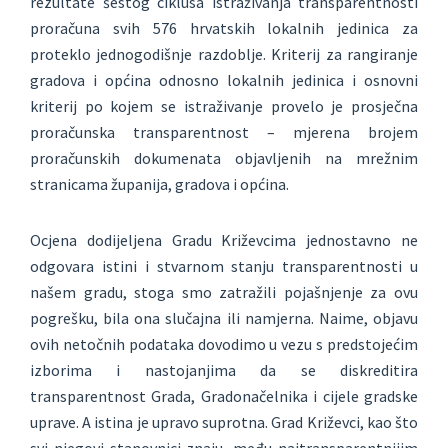
rezultate šestog ciklusa istraživanja transparentnosti
proračuna svih 576 hrvatskih lokalnih jedinica za
proteklo jednogodišnje razdoblje. Kriterij za rangiranje
gradova i općina odnosno lokalnih jedinica i osnovni
kriterij po kojem se istraživanje provelo je prosječna
proračunska transparentnost – mjerena brojem
proračunskih dokumenata objavljenih na mrežnim
stranicama županija, gradova i općina.
Ocjena dodijeljena Gradu Križevcima jednostavno ne
odgovara istini i stvarnom stanju transparentnosti u
našem gradu, stoga smo zatražili pojašnjenje za ovu
pogrešku, bila ona slučajna ili namjerna. Naime, objavu
ovih netočnih podataka dovodimo u vezu s predstojećim
izborima i nastojanjima da se diskreditira
transparentnost Grada, Gradonačelnika i cijele gradske
uprave. A istina je upravo suprotna. Grad Križevci, kao što