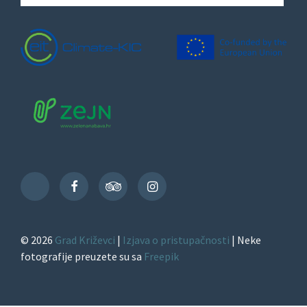
Facebook
TripAdvisor
Instagram
TikTok
© 2026
Grad Križevci
|
Izjava o pristupačnosti
| Neke
fotografije preuzete su sa
Freepik