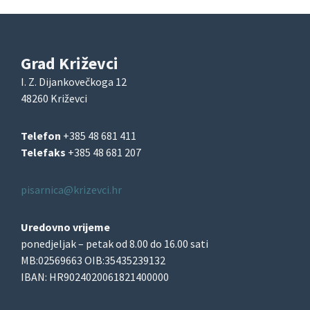
Grad Križevci
I. Z. Dijankovečkoga 12
48260 Križevci
Telefon
+385 48 681 411
Telefaks
+385 48 681 207
pisarnica@krizevci.hr
Uredovno vrijeme
ponedjeljak – petak od 8.00 do 16.00 sati
MB:02569663 OIB:35435239132
IBAN: HR9024020061821400000