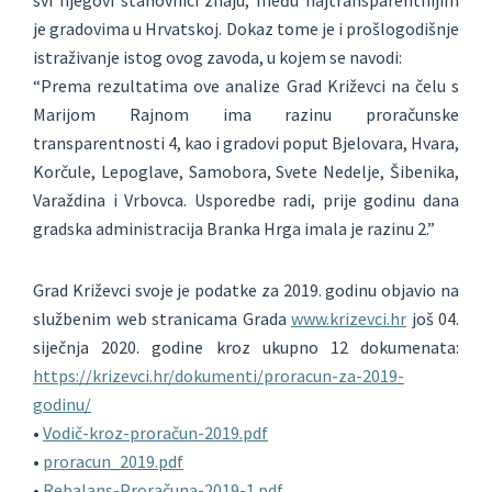
svi njegovi stanovnici znaju, među najtransparentnijim
je gradovima u Hrvatskoj. Dokaz tome je i prošlogodišnje
istraživanje istog ovog zavoda, u kojem se navodi:
“Prema rezultatima ove analize Grad Križevci na čelu s
Marijom Rajnom ima razinu proračunske
transparentnosti 4, kao i gradovi poput Bjelovara, Hvara,
Korčule, Lepoglave, Samobora, Svete Nedelje, Šibenika,
Varaždina i Vrbovca. Usporedbe radi, prije godinu dana
gradska administracija Branka Hrga imala je razinu 2.”
Grad Križevci svoje je podatke za 2019. godinu objavio na
službenim web stranicama Grada
www.krizevci.hr
još 04.
siječnja 2020. godine kroz ukupno 12 dokumenata:
https://krizevci.hr/dokumenti/proracun-za-2019-
godinu/
•
Vodič-kroz-proračun-2019.pdf
•
proracun_2019.pdf
•
Rebalans-Proračuna-2019-1.pdf