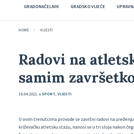
GRADONAČELNIK
GRADSKO VIJEĆE
UPRAVNA
HOME
VIJESTI
Radovi na atletsk
samim završetk
16.04.2021.
u
SPORT
,
VIJESTI
U ovim trenutcima provode se završni radovi na uređenju
križevačku atletsku stazu, nanosi se u tri sloja nakon čeg