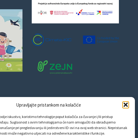
Upravljajte pristankom na kolačiće
olje iskustvo, koristimo tehnologije poput kolačića za čuvanje i/ili pristup
eđaju. Suglasnost s ovim tehnologijama će nam omogućiti da obrađujemo
onašanje pri pregledavanju ili jedinstveni ID-ovi na ovoj web stranici. Nepristanak
snosti može negativno utjecati na određene karakteristike i funkcije.