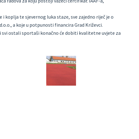
ča radova za koju postoji važeći certifikat IAAF-a,
 i koplja te sjevernog luka staze, sve zajedno riječ je o
.o.o., a koje u potpunosti financira Grad Križevci.
i svi ostali sportaši konačno će dobiti kvalitetne uvjete za