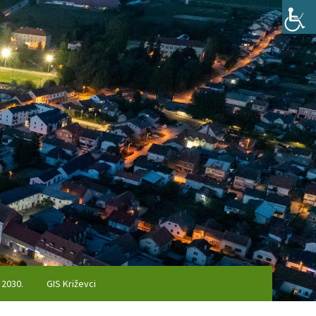
 2030.
GIS Križevci