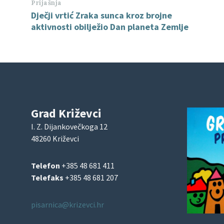
Prijašnja
Dječji vrtić Zraka sunca kroz brojne
aktivnosti obilježio Dan planeta Zemlje
Grad Križevci
I. Z. Dijankovečkoga 12
48260 Križevci
Telefon
+385 48 681 411
Telefaks
+385 48 681 207
pisarnica@krizevci.hr