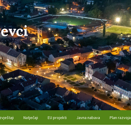
evci
zvještaji
Natječaji
EU projekti
Javna nabava
Plan razvoja