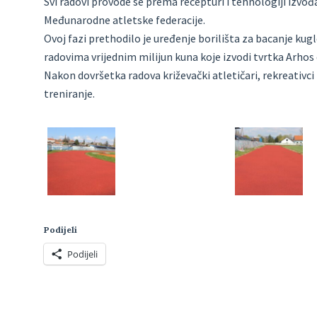
Svi radovi provode se prema recepturi i tehnologiji izvođa
Međunarodne atletske federacije.
Ovoj fazi prethodilo je uređenje borilišta za bacanje kugle
radovima vrijednim milijun kuna koje izvodi tvrtka Arhos d
Nakon dovršetka radova križevački atletičari, rekreativci 
treniranje.
Podijeli
Podijeli