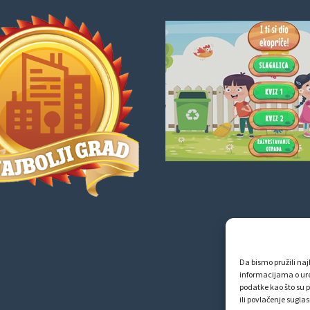
Da bismo pružili najb
informacijama o ur
podatke kao što su p
ili povlačenje sugla