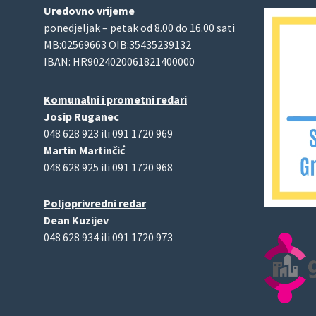
Uredovno vrijeme
ponedjeljak – petak od 8.00 do 16.00 sati
MB:02569663 OIB:35435239132
IBAN: HR9024020061821400000
Komunalni i prometni redari
Josip Ruganec
048 628 923 ili 091 1720 969
Martin Martinčić
048 628 925 ili 091 1720 968
Poljoprivredni redar
Dean Kuzijev
048 628 934 ili 091 1720 973