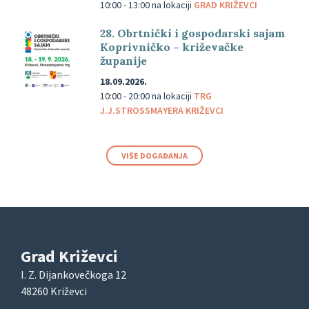
10:00 - 13:00
na lokaciji
GRAD KRIŽEVCI
28. Obrtnički i gospodarski sajam
Koprivničko – križevačke
županije
18.09.2026.
10:00 - 20:00
na lokaciji
TRG
J.J.STROSSMAYERA KRIŽEVCI
VIŠE DOGAĐANJA
Grad Križevci
I. Z. Dijankovečkoga 12
48260 Križevci