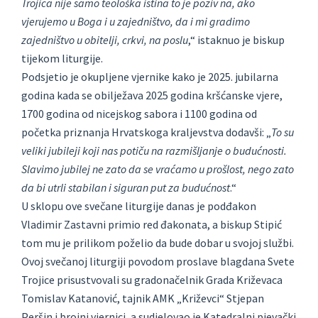
Trojica nije samo teološka istina to je poziv na, ako
vjerujemo u Boga i u zajedništvo, da i mi gradimo
zajedništvo u obitelji, crkvi, na poslu
,“ istaknuo je biskup
tijekom liturgije.
Podsjetio je okupljene vjernike kako je 2025. jubilarna
godina kada se obilježava 2025 godina kršćanske vjere,
1700 godina od nicejskog sabora i 1100 godina od
početka priznanja Hrvatskoga kraljevstva dodavši: „
To su
veliki jubileji koji nas potiču na razmišljanje o budućnosti.
Slavimo jubilej ne zato da se vraćamo u prošlost, nego zato
da bi utrli stabilan i siguran put za budućnost
.“
U sklopu ove svečane liturgije danas je podđakon
Vladimir Zastavni primio red đakonata, a biskup Stipić
tom mu je prilikom poželio da bude dobar u svojoj službi.
Ovoj svečanoj liturgiji povodom proslave blagdana Svete
Trojice prisustvovali su gradonačelnik Grada Križevaca
Tomislav Katanović, tajnik AMK „Križevci“ Stjepan
Peršin i brojni vjernici, a sudjelovao je Katedralni pjevački