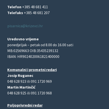
Telefon
+385 48 681 411
Telefaks
+385 48 681 207
pisarnica@krizevci.hr
Uredovno vrijeme
ponedjeljak – petak od 8.00 do 16.00 sati
MB:02569663 OIB:35435239132
IBAN: HR9024020061821400000
Komunalni i prometni redari
Josip Ruganec
048 628 923 ili 091 1720 969
Martin Martinčić
048 628 925 ili 091 1720 968
Poljoprivredni redar