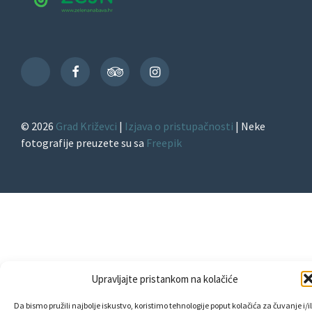
Facebook
TripAdvisor
Instagram
TikTok
© 2026
Grad Križevci
|
Izjava o pristupačnosti
| Neke
fotografije preuzete su sa
Freepik
Upravljajte pristankom na kolačiće
Da bismo pružili najbolje iskustvo, koristimo tehnologije poput kolačića za čuvanje i/il