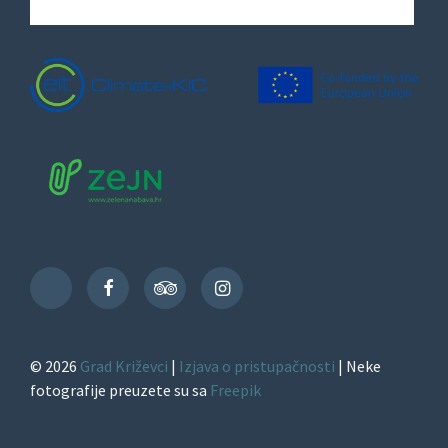
Facebook
TripAdvisor
Instagram
TikTok
© 2026
Grad Križevci
|
Izjava o pristupačnosti
| Neke
fotografije preuzete su sa
Freepik