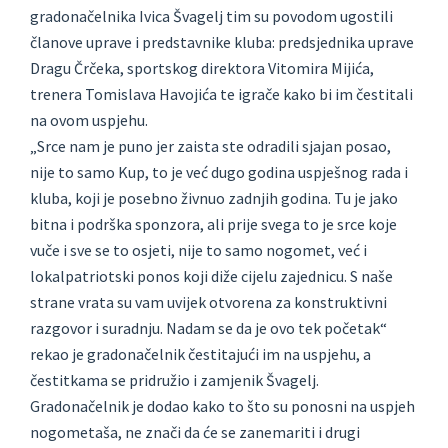
gradonačelnika Ivica Švagelj tim su povodom ugostili
članove uprave i predstavnike kluba: predsjednika uprave
Dragu Črčeka, sportskog direktora Vitomira Mijića,
trenera Tomislava Havojića te igrače kako bi im čestitali
na ovom uspjehu.
„Srce nam je puno jer zaista ste odradili sjajan posao,
nije to samo Kup, to je već dugo godina uspješnog rada i
kluba, koji je posebno živnuo zadnjih godina. Tu je jako
bitna i podrška sponzora, ali prije svega to je srce koje
vuče i sve se to osjeti, nije to samo nogomet, već i
lokalpatriotski ponos koji diže cijelu zajednicu. S naše
strane vrata su vam uvijek otvorena za konstruktivni
razgovor i suradnju. Nadam se da je ovo tek početak“
rekao je gradonačelnik čestitajući im na uspjehu, a
čestitkama se pridružio i zamjenik Švagelj.
Gradonačelnik je dodao kako to što su ponosni na uspjeh
nogometaša, ne znači da će se zanemariti i drugi