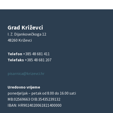
Grad Križevci
I. Z. Dijankovečkoga 12
48260 Križevci
Telefon
+385 48 681 411
Telefaks
+385 48 681 207
pisarnica@krizevci.hr
Uredovno vrijeme
ponedjeljak – petak od 8.00 do 16.00 sati
MB:02569663 OIB:35435239132
IBAN: HR9024020061821400000